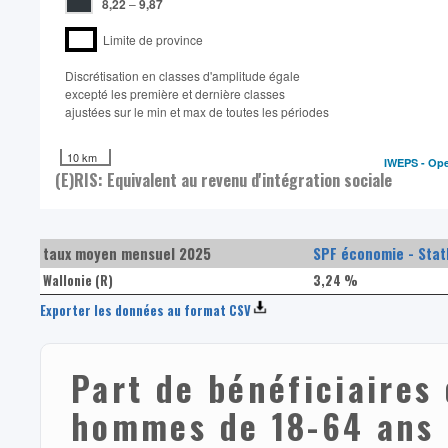
8,22
–
9,87
Limite de province
Discrétisation en classes d'amplitude égale​
excepté les première et dernière classes
ajustées sur le min et max de toutes les périodes
10 km
IWEPS -
Ope
(E)RIS: Equivalent au revenu d'intégration sociale
taux moyen mensuel 2025
SPF économie - Stat
Wallonie (R)
3,24 %
Exporter les données au format CSV
Part de bénéficiaires 
hommes de 18-64 ans 