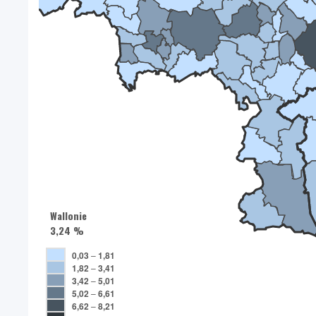
Wallonie
3,24 %
0,03
–
1,81
1,82
–
3,41
3,42
–
5,01
5,02
–
6,61
6,62
–
8,21