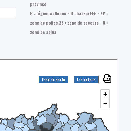
province
R : région wallonne - B : bassin EFE - ZP :
zone de police
ZS : zone de secours - O :
zone de soins
Fond de carte
Indicateur
+
−