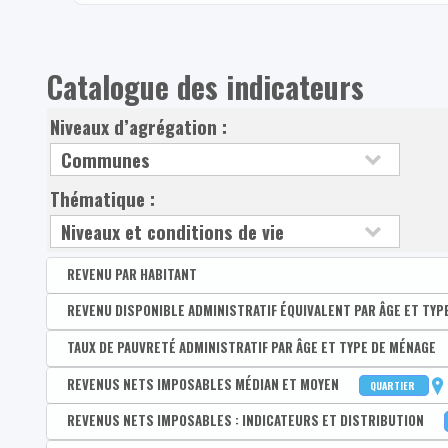
Catalogue des indicateurs
Niveaux d’agrégation :
Thématique :
REVENU PAR HABITANT
Disponible par :
REVENU DISPONIBLE ADMINISTRATIF ÉQUIVALENT PAR ÂGE ET TYP
Arrondissement - Province
Revenu disponible par habitant
Disponible par :
TAUX DE PAUVRETÉ ADMINISTRATIF PAR ÂGE ET TYPE DE MÉNAGE
Commune - Arrondissement - Province - Quartier
Revenus primaires par habitant
Médian du revenu administratif disponible équivalent 
Disponible par :
REVENUS NETS IMPOSABLES MÉDIAN ET MOYEN
Commune - Arrondissement - Province - Quartier
QUARTIER
1er quartile du revenu administratif disponible équiva
Taux de pauvreté administratif de la population
Disponible par :
REVENUS NETS IMPOSABLES : INDICATEURS ET DISTRIBUTION
Commune - Arrondissement - Province - Quartier