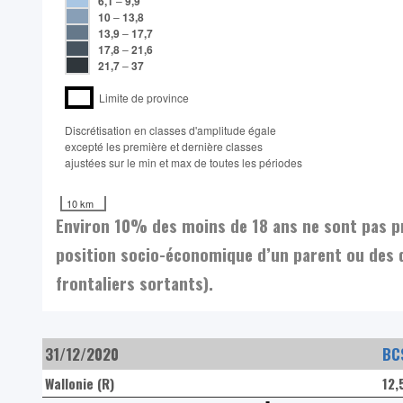
6,1
–
9,9
10
–
13,8
13,9
–
17,7
17,8
–
21,6
21,7
–
37
Limite de province
Discrétisation en classes d'amplitude égale​
excepté les première et dernière classes
ajustées sur le min et max de toutes les périodes
10 km
Environ 10% des moins de 18 ans ne sont pas pri
position socio-économique d’un parent ou des d
frontaliers sortants).
31/12/2020
BC
Wallonie (R)
12,