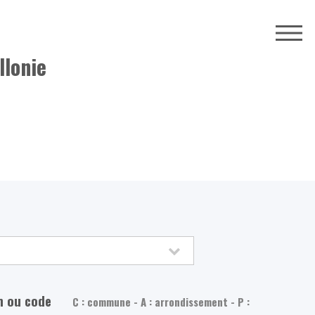
llonie
m ou code
C : commune - A : arrondissement - P :