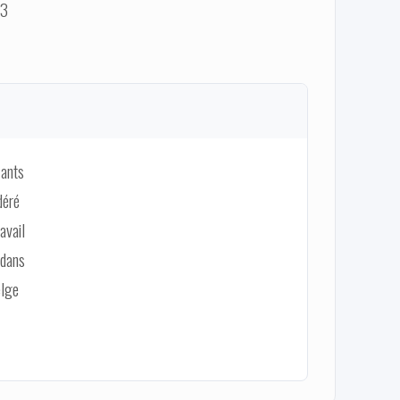
03
fants
déré
avail
 dans
elge