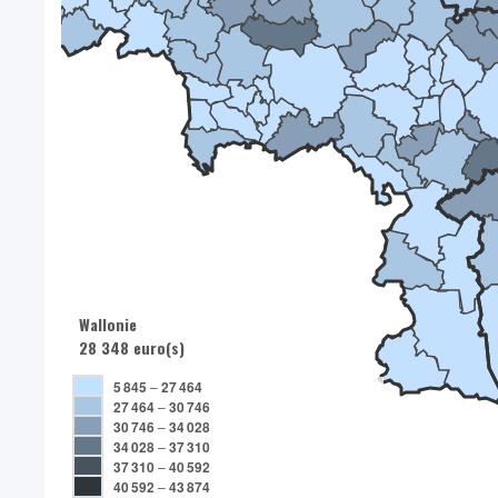
Wallonie
28 348 euro(s)
5 845
–
27 464
27 464
–
30 746
30 746
–
34 028
34 028
–
37 310
37 310
–
40 592
40 592
–
43 874