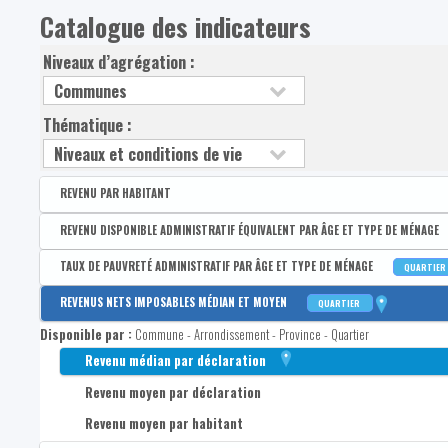
Catalogue des indicateurs
Niveaux d’agrégation :
Thématique :
REVENU PAR HABITANT
Disponible par :
Arrondissement - Province
REVENU DISPONIBLE ADMINISTRATIF ÉQUIVALENT PAR ÂGE ET TYPE DE MÉNAGE
Revenu disponible par habitant
Disponible par :
Commune - Arrondissement - Province - Quartier
TAUX DE PAUVRETÉ ADMINISTRATIF PAR ÂGE ET TYPE DE MÉNAGE
QUARTIER
Revenus primaires par habitant
Médian du revenu administratif disponible équivalent de la po
Disponible par :
Commune - Arrondissement - Province - Quartier
REVENUS NETS IMPOSABLES MÉDIAN ET MOYEN
QUARTIER
1er quartile du revenu administratif disponible équivalent de 
Taux de pauvreté administratif de la population
Disponible par :
Commune - Arrondissement - Province - Quartier
3e quartile du revenu administratif disponible équivalent de l
Taux de pauvreté administratif des 0-17 ans
Revenu médian par déclaration
Médian du revenu administratif disponible équivalent des 0-1
Taux de pauvreté administratif des 18-24 ans
Revenu moyen par déclaration
1er quartile du revenu administratif disponible équivalent des
Taux de pauvreté administratif des 25-44 ans
Revenu moyen par habitant