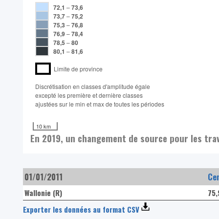
72,1
–
73,6
73,7
–
75,2
75,3
–
76,8
76,9
–
78,4
78,5
–
80
80,1
–
81,6
Limite de province
Discrétisation en classes d'amplitude égale​
excepté les première et dernière classes
ajustées sur le min et max de toutes les périodes
10 km
En 2019, un changement de source pour les trava
01/01/2011
Ce
Wallonie (R)
75
Exporter les données au format CSV