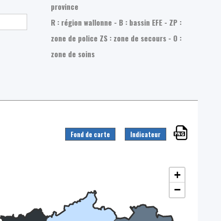
province
R : région wallonne - B : bassin EFE - ZP :
zone de police
ZS : zone de secours - O :
zone de soins
Fond de carte
Indicateur
+
−