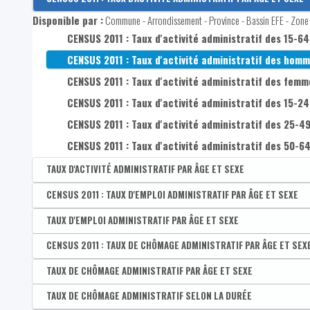
Disponible par :
Commune - Arrondissement - Province - Bassin EFE - Zone d
CENSUS 2011 : Taux d'activité administratif des 15-64
CENSUS 2011 : Taux d'activité administratif des homm
CENSUS 2011 : Taux d'activité administratif des femm
CENSUS 2011 : Taux d'activité administratif des 15-24
CENSUS 2011 : Taux d'activité administratif des 25-49
CENSUS 2011 : Taux d'activité administratif des 50-64
TAUX D'ACTIVITÉ ADMINISTRATIF PAR ÂGE ET SEXE
Disponible par :
CENSUS 2011 : TAUX D'EMPLOI ADMINISTRATIF PAR ÂGE ET SEXE
Commune - Arrondissement - Province - Bassin EFE - Zone 
Taux d'activité administratif des 15-64 ans
Disponible par :
TAUX D'EMPLOI ADMINISTRATIF PAR ÂGE ET SEXE
Commune - Arrondissement - Province - Bassin EFE - Zone d
Taux d'activité administratif des hommes de 15-64 a
CENSUS 2011 : Taux d'emploi administratif des 15-64 
Disponible par :
CENSUS 2011 : TAUX DE CHÔMAGE ADMINISTRATIF PAR ÂGE ET SEX
Commune - Arrondissement - Province - Bassin EFE - Zone 
Taux d'activité administratif des femmes de 15-64 a
CENSUS 2011 : Taux d'emploi administratif des homme
Taux d'emploi administratif des 15-64 ans
Disponible par :
TAUX DE CHÔMAGE ADMINISTRATIF PAR ÂGE ET SEXE
Commune - Arrondissement - Province - Bassin EFE - Zone d
Taux d'activité administratif des 15-24 ans
CENSUS 2011 : Taux d'emploi administratif des femme
Taux d'emploi administratif des hommes de 15-64 ans
CENSUS 2011 : Taux de chômage administratif des 15-
Disponible par :
TAUX DE CHÔMAGE ADMINISTRATIF SELON LA DURÉE
Commune - Arrondissement - Province - Bassin EFE - Zone 