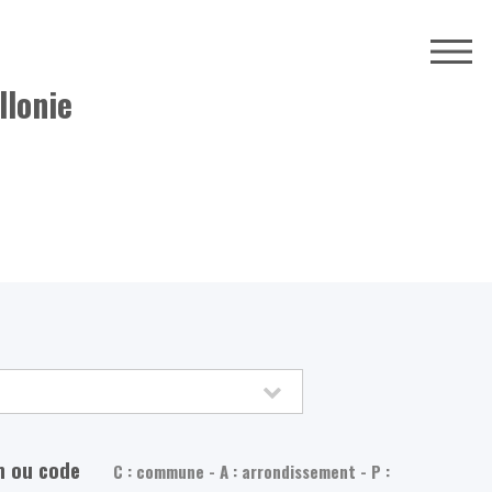
llonie
m ou code
C : commune - A : arrondissement - P :