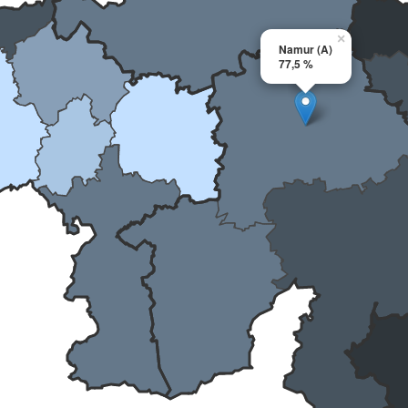
×
Namur (A)
77,5 %