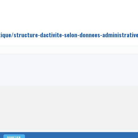
tique/structure-dactivite-selon-donnees-administrativ
QUARTIER