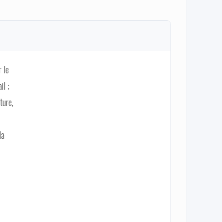
r le
il ;
ture,
la