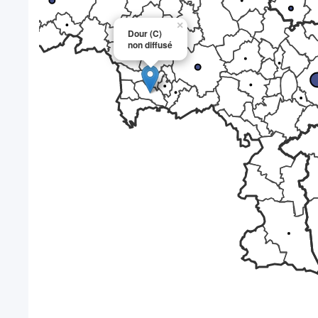
×
Dour (C)
non diffusé