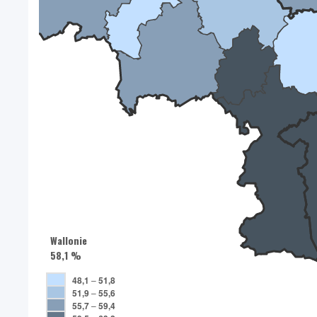
Wallonie
58,1 %
48,1
–
51,8
51,9
–
55,6
55,7
–
59,4