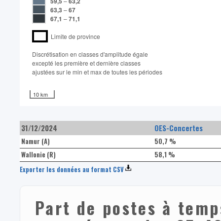
59,5
–
63,2
63,3
–
67
67,1
–
71,1
Limite de province
Discrétisation en classes d'amplitude égale​
excepté les première et dernière classes
ajustées sur le min et max de toutes les périodes
10 km
31/12/2024
OES-Concertes
Namur (A)
50,7 %
Wallonie (R)
58,1 %
Exporter les données au format CSV
Part de postes à temp