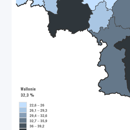
Wallonie
32,3 %
22,6
–
26
26,1
–
29,3
29,4
–
32,6
32,7
–
35,9
36
–
39,2