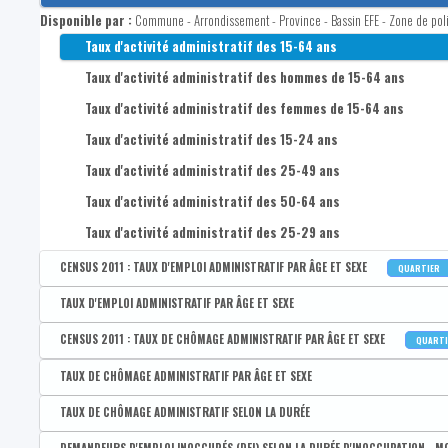
CENSUS 2011 : Taux d'activité administratif des 15-64 ans
Disponible par :
Commune - Arrondissement - Province - Bassin EFE - Zone de pol
CENSUS 2011 : Taux d'activité administratif des hommes de 15
Taux d'activité administratif des 15-64 ans
CENSUS 2011 : Taux d'activité administratif des femmes de 15
Taux d'activité administratif des hommes de 15-64 ans
CENSUS 2011 : Taux d'activité administratif des 15-24 ans
Taux d'activité administratif des femmes de 15-64 ans
CENSUS 2011 : Taux d'activité administratif des 25-49 ans
Taux d'activité administratif des 15-24 ans
CENSUS 2011 : Taux d'activité administratif des 50-64 ans
Taux d'activité administratif des 25-49 ans
Taux d'activité administratif des 50-64 ans
Taux d'activité administratif des 25-29 ans
CENSUS 2011 : TAUX D'EMPLOI ADMINISTRATIF PAR ÂGE ET SEXE
QUARTIER
Disponible par :
Commune - Arrondissement - Province - Bassin EFE - Zone de poli
TAUX D'EMPLOI ADMINISTRATIF PAR ÂGE ET SEXE
CENSUS 2011 : Taux d'emploi administratif des 15-64 ans
Disponible par :
Commune - Arrondissement - Province - Bassin EFE - Zone de pol
CENSUS 2011 : TAUX DE CHÔMAGE ADMINISTRATIF PAR ÂGE ET SEXE
QUART
CENSUS 2011 : Taux d'emploi administratif des hommes
Taux d'emploi administratif des 15-64 ans
Disponible par :
Commune - Arrondissement - Province - Bassin EFE - Zone de poli
TAUX DE CHÔMAGE ADMINISTRATIF PAR ÂGE ET SEXE
CENSUS 2011 : Taux d'emploi administratif des femmes
Taux d'emploi administratif des hommes de 15-64 ans
CENSUS 2011 : Taux de chômage administratif des 15-64 ans
Disponible par :
Commune - Arrondissement - Province - Bassin EFE - Zone de pol
TAUX DE CHÔMAGE ADMINISTRATIF SELON LA DURÉE
CENSUS 2011 : Taux d'emploi administratif des 15-24 ans
Taux d'emploi administratif des femmes de 15-64 ans
CENSUS 2011 : Taux de chômage administratif des hommes
Taux de chômage administratif des 15-64 ans
Disponible par :
Commune - Arrondissement - Province - Bassin EFE - Zone de pol