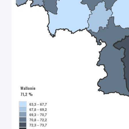
Wallonie
71,2 %
63,3
–
67,7
67,8
–
69,2
69,3
–
70,7
70,8
–
72,2
72,3
–
73,7