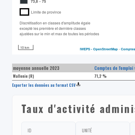
73,8
–
75
Limite de province
Discrétisation en classes d'amplitude égale​
excepté les première et dernière classes
ajustées sur le min et max de toutes les périodes
10 km
-
IWEPS -
OpenStreetMap
Comptes 
moyenne annuelle 2023
Comptes de l'emploi 
Wallonie (R)
71,2 %
Exporter les données au format CSV
Taux d'activité admini
ID
UNITÉ