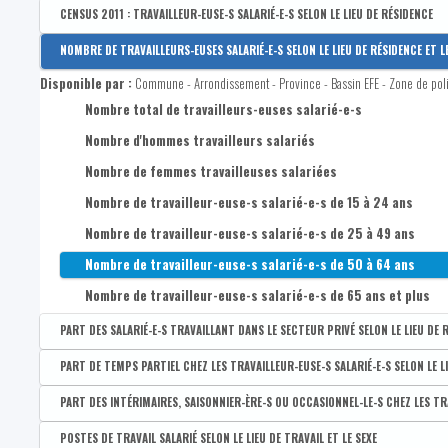
Taux d'emploi BIT des 20-64 ans
Taux de chômage administratif des 15-19 ans
Disponible par :
Commune - Arrondissement - Province - Bassin EFE - Zone de pol
CENSUS 2011 : TRAVAILLEUR-EUSE-S SALARIÉ-E-S SELON LE LIEU DE RÉSIDENCE
Taux de chômage BIT des femmes de 15-64 ans
Nombre de femmes chômeuses complètes indemnisées demande
Taux d'emploi BIT des hommes 20-64 ans
Ratio d'emploi intérieur
Disponible par :
Commune - Arrondissement - Province - Bassin EFE - Zone de poli
NOMBRE DE TRAVAILLEURS-EUSES SALARIÉ-E-S SELON LE LIEU DE RÉSIDENCE ET L
Nombre de chômeur-euse-s complet-ète-s indemnisé-e-s demand
Taux d'emploi BIT des femmes de 20-64 ans
CENSUS 2011 : Nombre de travailleurs salariés
Disponible par :
Commune - Arrondissement - Province - Bassin EFE - Zone de pol
Nombre de chômeur-euse-s complet-ète-s indemnisé-e-s demande
CENSUS 2011 : Nombre de travailleurs salariés : hommes
Nombre total de travailleurs-euses salarié-e-s
Nombre de chômeurs complets indemnisés demandeurs d'emploi 
CENSUS 2011 : Nombre de travailleurs salariés : femmes
Nombre d'hommes travailleurs salariés
Part de chômeur-euse-s complet-ète-s indemnisé-e-s demandeur
Nombre de femmes travailleuses salariées
Part de chômeur-euse-s complet-ète-s indemnisé-e-s demandeur-
Nombre de travailleur-euse-s salarié-e-s de 15 à 24 ans
Part de chômeur-euse-s complet-ète-s indemnisé-e-s demandeur
Nombre de travailleur-euse-s salarié-e-s de 25 à 49 ans
Nombre de travailleur-euse-s salarié-e-s de 50 à 64 ans
Nombre de travailleur-euse-s salarié-e-s de 65 ans et plus
PART DES SALARIÉ-E-S TRAVAILLANT DANS LE SECTEUR PRIVÉ SELON LE LIEU DE 
Disponible par :
Commune - Arrondissement - Province - Bassin EFE - Zone de pol
PART DE TEMPS PARTIEL CHEZ LES TRAVAILLEUR-EUSE-S SALARIÉ-E-S SELON LE LI
Part des travailleur-euse-s salarié-e-s travaillant dans le sec
Disponible par :
Commune - Arrondissement - Province - Bassin EFE - Zone de pol
PART DES INTÉRIMAIRES, SAISONNIER-ÈRE-S OU OCCASIONNEL-LE-S CHEZ LES TRAV
Part des travailleur-euse-s salarié-e-s travaillant dans le sec
Part de temps partiel chez les travailleur-euse-s salarié-e-s s
Disponible par :
Commune - Arrondissement - Province - Bassin EFE - Zone de pol
POSTES DE TRAVAIL SALARIÉ SELON LE LIEU DE TRAVAIL ET LE SEXE