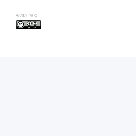
Nombre d'ETP SICE de femmes de moins de 25 ans
Nombre d'ETP SICE de femmes : de 25 à 49 ans
© 2025: IWEPS
Nombre d'ETP SICE de femmes de 50 ans et plus
Nombre total d'ETP SICE de femmes
Nombre d'ETP SICE d'hommes de moins de 25 ans
Nombre d'ETP SICE d'hommes de 25 à 49 ans
Nombre d'ETP SICE d'hommes de 50 ans et plus
Nombre total d'ETP SICE d'hommes