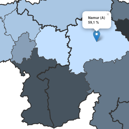
×
Namur (A)
59,1 %