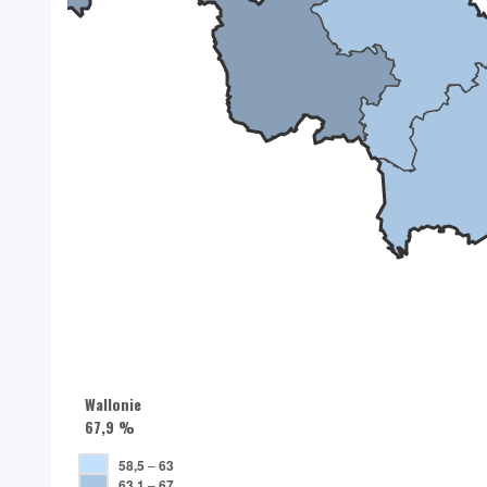
Wallonie
67,9 %
58,5
–
63
63,1
–
67