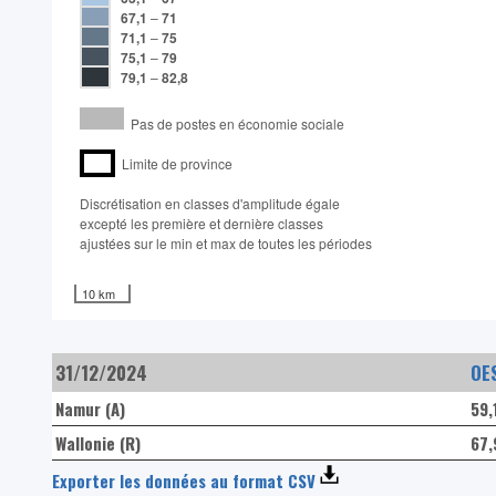
67,1
–
71
71,1
–
75
75,1
–
79
79,1
–
82,8
Pas de postes en économie sociale
Limite de province
Discrétisation en classes d'amplitude égale​
excepté les première et dernière classes
ajustées sur le min et max de toutes les périodes
10 km
31/12/2024
OE
Namur (A)
59,
Wallonie (R)
67
Exporter les données au format CSV