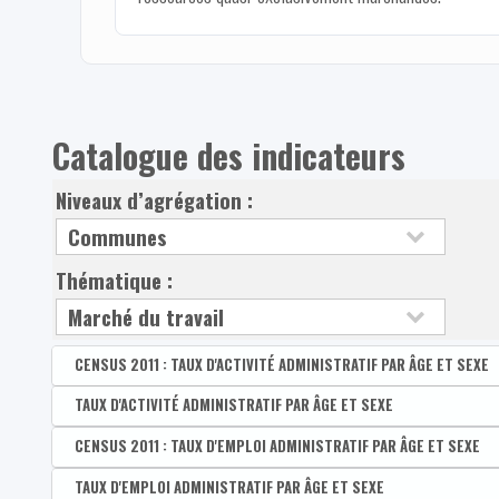
Catalogue des indicateurs
Niveaux d’agrégation :
Thématique :
CENSUS 2011 : TAUX D'ACTIVITÉ ADMINISTRATIF PAR ÂGE ET SEXE
Disponible par :
TAUX D'ACTIVITÉ ADMINISTRATIF PAR ÂGE ET SEXE
Commune - Arrondissement - Province - Bassin EFE - Zone d
CENSUS 2011 : Taux d'activité administratif des 15-64
Disponible par :
CENSUS 2011 : TAUX D'EMPLOI ADMINISTRATIF PAR ÂGE ET SEXE
Commune - Arrondissement - Province - Bassin EFE - Zone 
CENSUS 2011 : Taux d'activité administratif des homm
Taux d'activité administratif des 15-64 ans
Disponible par :
TAUX D'EMPLOI ADMINISTRATIF PAR ÂGE ET SEXE
Commune - Arrondissement - Province - Bassin EFE - Zone d