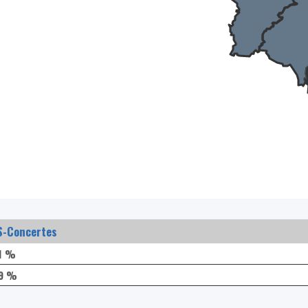
S-Concertes
1 %
,9 %