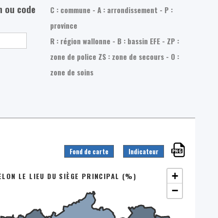
m ou code
C : commune - A : arrondissement - P :
province
R : région wallonne - B : bassin EFE - ZP :
zone de police
ZS : zone de secours - O :
zone de soins
Fond de carte
Indicateur
+
LON LE LIEU DU SIÈGE PRINCIPAL (%)
−