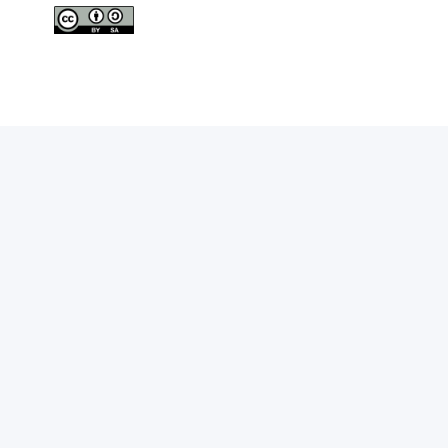
Nombre d'ETP SICE de femmes de 50 ans et plus
Nombre total d'ETP SICE de femmes
Nombre d'ETP SICE d'hommes de moins de 25 ans
Nombre d'ETP SICE d'hommes de 25 à 49 ans
Nombre d'ETP SICE d'hommes de 50 ans et plus
Nombre total d'ETP SICE d'hommes