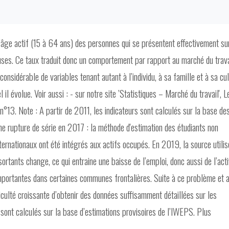
d’âge actif (15 à 64 ans) des personnes qui se présentent effectivement su
uses. Ce taux traduit donc un comportement par rapport au marché du trava
sidérable de variables tenant autant à l’individu, à sa famille et à sa cul
il évolue. Voir aussi : - sur notre site ’Statistiques – Marché du travail', L
13. Note : A partir de 2011, les indicateurs sont calculés sur la base de
ne rupture de série en 2017 : la méthode d'estimation des étudiants non
nternationaux ont été intégrés aux actifs occupés. En 2019, la source utili
rtants change, ce qui entraine une baisse de l’emploi, donc aussi de l’acti
mportantes dans certaines communes frontalières. Suite à ce problème et 
iculté croissante d’obtenir des données suffisamment détaillées sur les
rs sont calculés sur la base d’estimations provisoires de l’IWEPS. Plus