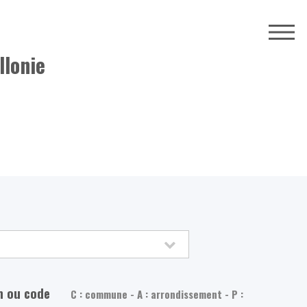
llonie
m ou code
C : commune - A : arrondissement - P :