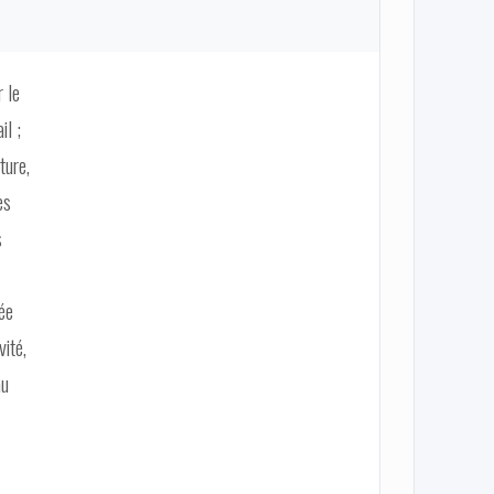
r le
il ;
ture,
es
s
sée
vité,
au