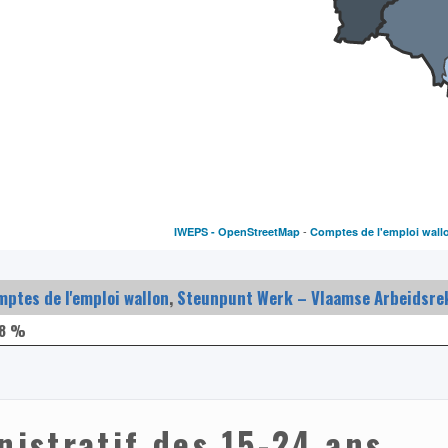
-
IWEPS -
OpenStreetMap
Comptes de l'emploi wall
ptes de l'emploi wallon
,
Steunpunt Werk – Vlaamse Arbeidsre
,8 %
nistratif des 15-24 ans