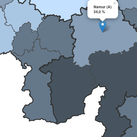
×
Namur (A)
34,0 %