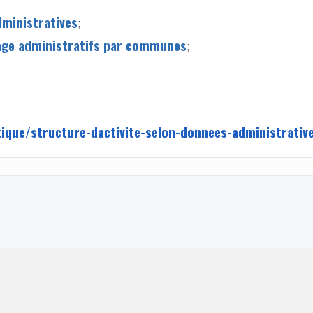
dministratives
;
ômage administratifs par communes
;
tique/structure-dactivite-selon-donnees-administrativ