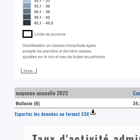
30,1
–
33
33,1
–
36
36,1
–
39
39,1
–
42
42,1
–
45,3
Limite de province
Discrétisation en classes d'amplitude égale​
excepté les première et dernière classes
ajustées sur le min et max de toutes les périodes
10 km
moyenne annuelle 2023
Com
Wallonie (R)
34
Exporter les données au format CSV
Taux d'activité admi