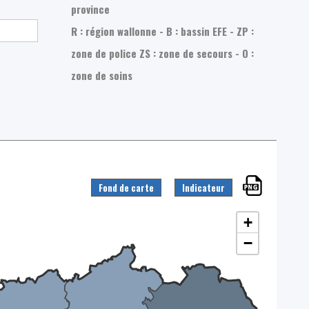
province
R : région wallonne - B : bassin EFE - ZP :
zone de police
ZS : zone de secours - O :
zone de soins
Fond de carte
Indicateur
+
−