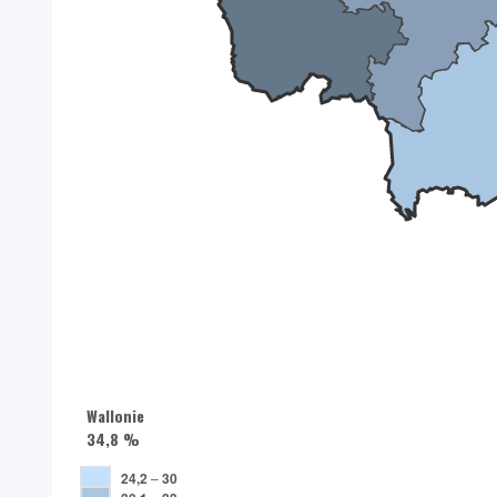
Wallonie
34,8 %
24,2
–
30