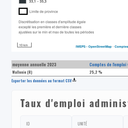
33,1
–
35,3
Limite de province
Discrétisation en classes d'amplitude égale​
excepté les première et dernière classes
ajustées sur le min et max de toutes les périodes
10 km
-
IWEPS -
OpenStreetMap
Comptes 
moyenne annuelle 2023
Comptes de l'emploi 
Wallonie (R)
25,2 %
Exporter les données au format CSV
Taux d'emploi adminis
ID
UNITÉ