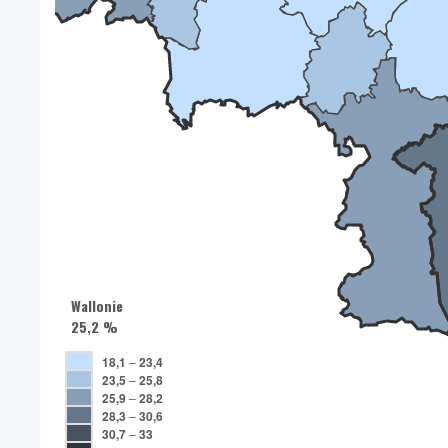
Wallonie
25,2 %
18,1
–
23,4
23,5
–
25,8
25,9
–
28,2
28,3
–
30,6
30,7
–
33