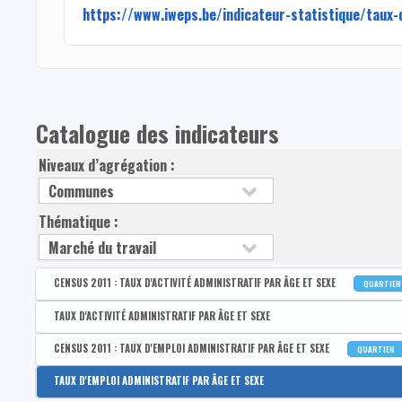
https://www.iweps.be/indicateur-statistique/taux-
Catalogue des indicateurs
Niveaux d’agrégation :
Thématique :
CENSUS 2011 : TAUX D'ACTIVITÉ ADMINISTRATIF PAR ÂGE ET SEXE
QUARTIE
Disponible par :
Commune - Arrondissement - Province - Bassin EFE - Zone de poli
TAUX D'ACTIVITÉ ADMINISTRATIF PAR ÂGE ET SEXE
CENSUS 2011 : Taux d'activité administratif des 15-64 ans
Disponible par :
Commune - Arrondissement - Province - Bassin EFE - Zone de pol
CENSUS 2011 : TAUX D'EMPLOI ADMINISTRATIF PAR ÂGE ET SEXE
QUARTIER
CENSUS 2011 : Taux d'activité administratif des hommes de 15
Taux d'activité administratif des 15-64 ans
Disponible par :
Commune - Arrondissement - Province - Bassin EFE - Zone de poli
TAUX D'EMPLOI ADMINISTRATIF PAR ÂGE ET SEXE
CENSUS 2011 : Taux d'activité administratif des femmes de 15
Taux d'activité administratif des hommes de 15-64 ans