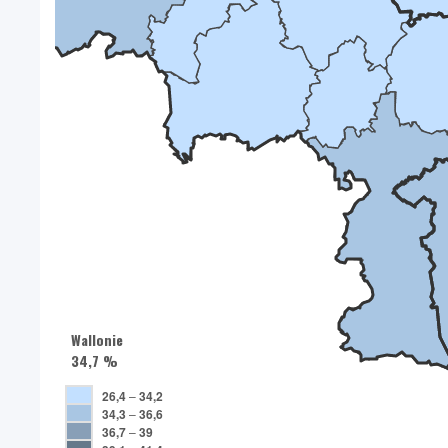
Wallonie
34,7 %
26,4
–
34,2
34,3
–
36,6
36,7
–
39