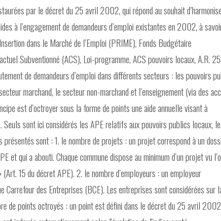
staurées par le décret du 25 avril 2002, qui répond au souhait d’harmonis
aides à l’engagement de demandeurs d’emploi existantes en 2002, à savoir
d’Insertion dans le Marché de l’Emploi (PRIME), Fonds Budgétaire
ractuel Subventionné (ACS), Loi-programme, ACS pouvoirs locaux, A.R. 25
utement de demandeurs d’emploi dans différents secteurs : les pouvoirs pu
 secteur marchand, le secteur non-marchand et l’enseignement (via des ac
cipe est d’octroyer sous la forme de points une aide annuelle visant à
s. Seuls sont ici considérés les APE relatifs aux pouvoirs publics locaux, l
 présentés sont : 1. le nombre de projets : un projet correspond à un doss
 APE et qui a abouti. Chaque commune dispose au minimum d’un projet vu l’o
» (Art. 15 du décret APE). 2. le nombre d’employeurs : un employeur
e Carrefour des Entreprises (BCE). Les entreprises sont considérées sur l
bre de points octroyés : un point est défini dans le décret du 25 avril 2002