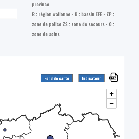
province
R : région wallonne - B : bassin EFE - ZP :
zone de police
ZS : zone de secours - O :
zone de soins
Fond de carte
Indicateur
+
−