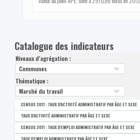
valeur du point APE, fixée à 2970,86 euros en 2013, e
Catalogue des indicateurs
Niveaux d’agrégation :
Thématique :
CENSUS 2011 : TAUX D'ACTIVITÉ ADMINISTRATIF PAR ÂGE ET SEXE
Disponible par :
TAUX D'ACTIVITÉ ADMINISTRATIF PAR ÂGE ET SEXE
Commune - Arrondissement - Province - Bassin EFE - Zone d
CENSUS 2011 : Taux d'activité administratif des 15-64
Disponible par :
CENSUS 2011 : TAUX D'EMPLOI ADMINISTRATIF PAR ÂGE ET SEXE
Commune - Arrondissement - Province - Bassin EFE - Zone 
CENSUS 2011 : Taux d'activité administratif des homm
Taux d'activité administratif des 15-64 ans
Disponible par :
TAUX D'EMPLOI ADMINISTRATIF PAR ÂGE ET SEXE
Commune - Arrondissement - Province - Bassin EFE - Zone d