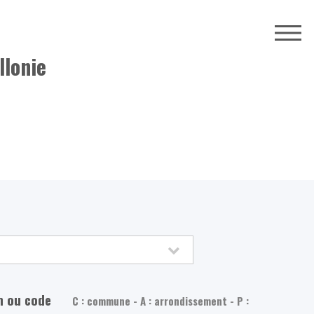
llonie
m ou code
C : commune - A : arrondissement - P :