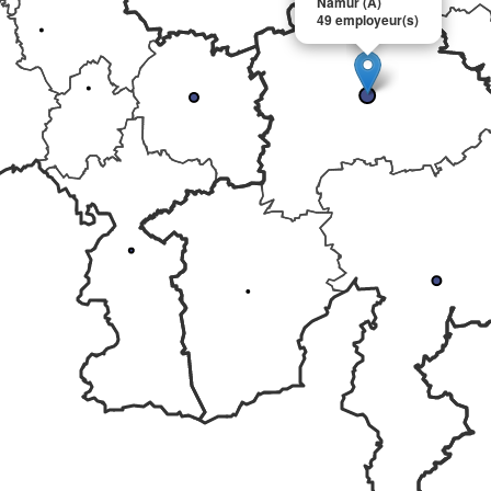
Namur (A)
49 employeur(s)