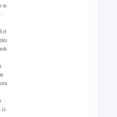
er en
 :
8 et
blics
cords
es
ier
ctroi
a
. La