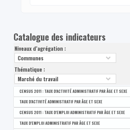
Catalogue des indicateurs
Niveaux d’agrégation :
Thématique :
CENSUS 2011 : TAUX D'ACTIVITÉ ADMINISTRATIF PAR ÂGE ET SEXE
Disponible par :
TAUX D'ACTIVITÉ ADMINISTRATIF PAR ÂGE ET SEXE
Commune - Arrondissement - Province - Bassin EFE - Zone d
CENSUS 2011 : Taux d'activité administratif des 15-64
Disponible par :
CENSUS 2011 : TAUX D'EMPLOI ADMINISTRATIF PAR ÂGE ET SEXE
Commune - Arrondissement - Province - Bassin EFE - Zone 
CENSUS 2011 : Taux d'activité administratif des homm
Taux d'activité administratif des 15-64 ans
Disponible par :
TAUX D'EMPLOI ADMINISTRATIF PAR ÂGE ET SEXE
Commune - Arrondissement - Province - Bassin EFE - Zone d