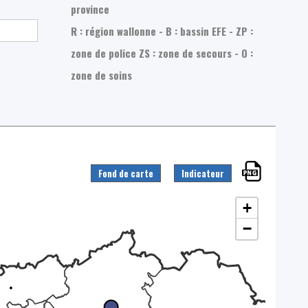
province
R : région wallonne - B : bassin EFE - ZP :
zone de police
ZS : zone de secours - O :
zone de soins
Fond de carte
Indicateur
+
−