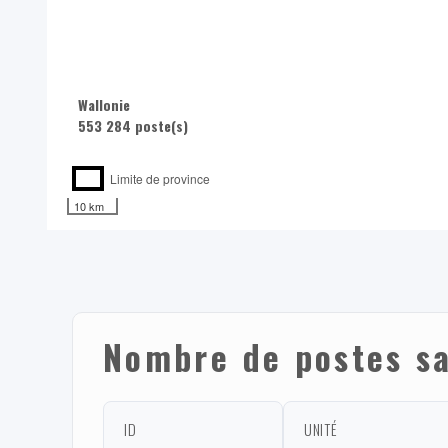
Wallonie
553 284 poste(s)
Limite de province
10 km
Nombre de postes s
ID
UNITÉ