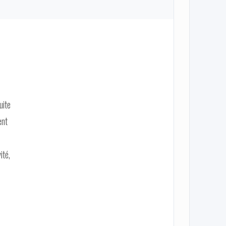
uite
ent
ité,