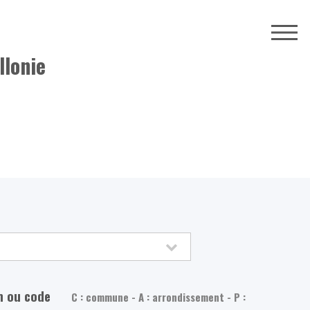
llonie
m ou code
C : commune - A : arrondissement - P :