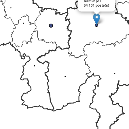
Namur (A)
54 101 poste(s)