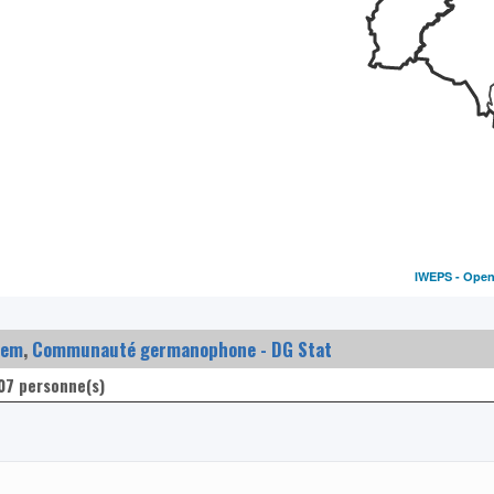
IWEPS -
Open
rem
,
Communauté germanophone - DG Stat
07 personne(s)