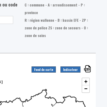
m ou code
C : commune - A : arrondissement - P :
province
R : région wallonne - B : bassin EFE - ZP :
zone de police
ZS : zone de secours - O :
zone de soins
Fond de carte
Indicateur
+
5]
−