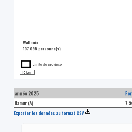
Wallonie
107 095 personne(s)
Limite de province
10 km
année 2025
Fo
Namur (A)
7 9
Exporter les données au format CSV