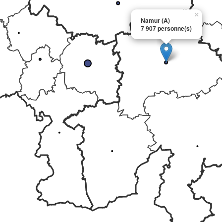
×
Namur (A)
7 907 personne(s)