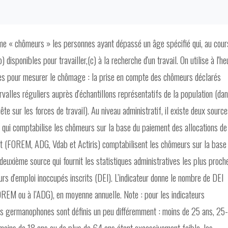
me « chômeurs » les personnes ayant dépassé un âge spécifié qui, au cour
b) disponibles pour travailler,(c) à la recherche d'un travail. On utilise à l'he
les pour mesurer le chômage : la prise en compte des chômeurs déclarés
tervalles réguliers auprès d'échantillons représentatifs de la population (da
ête sur les forces de travail). Au niveau administratif, il existe deux sourc
qui comptabilise les chômeurs sur la base du paiement des allocations de
t (FOREM, ADG, Vdab et Actiris) comptabilisent les chômeurs sur la base
euxième source qui fournit les statistiques administratives les plus proch
 d'emploi inoccupés inscrits (DEI). L’indicateur donne le nombre de DEI
REM ou à l’ADG), en moyenne annuelle. Note : pour les indicateurs
s germanophones sont définis un peu différemment : moins de 25 ans, 25
moins de 18 ans ou de plus de 64 ans étant excessivement faible, les