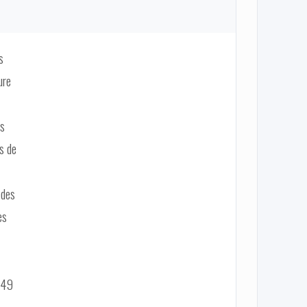
s
ure
ns
es de
 des
es
-49