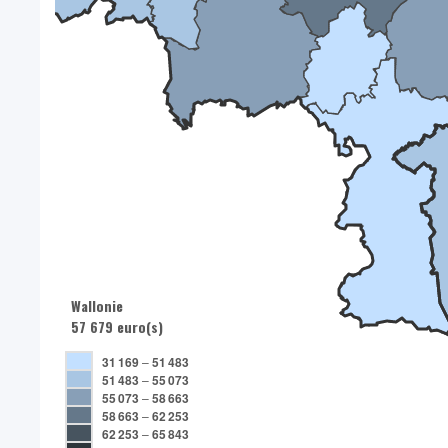
Wallonie
57 679 euro(s)
31 169
–
51 483
51 483
–
55 073
55 073
–
58 663
58 663
–
62 253
62 253
–
65 843