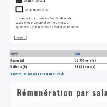
65 843
–
69 434
Limite de province
Discrétisation en classes d'amplitude égale​
excepté les première et dernière classes
ajustées sur le min et max de toutes les périodes
10 km
2022
ICN
Namur (A)
58 959 euro(s)
Wallonie (R)
57 679 euro(s)
Exporter les données au format CSV
Rémunération par salar