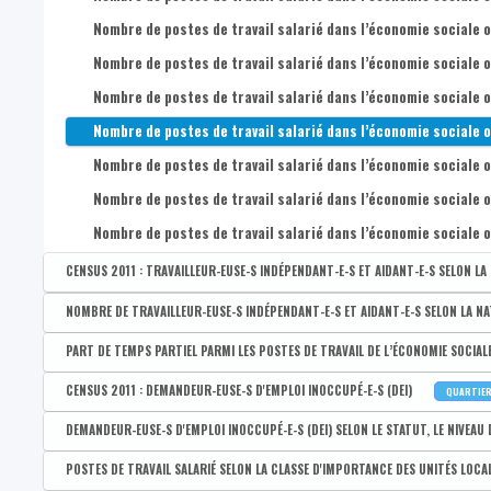
Nombre de postes de travail salarié dans l’économie sociale 
Nombre de postes de travail salarié dans l’économie sociale 
Nombre de postes de travail salarié dans l’économie sociale 
Nombre de postes de travail salarié dans l’économie sociale
Nombre de postes de travail salarié dans l’économie sociale 
Nombre de postes de travail salarié dans l’économie sociale 
Nombre de postes de travail salarié dans l’économie sociale 
CENSUS 2011 : TRAVAILLEUR-EUSE-S INDÉPENDANT-E-S ET AIDANT-E-S SELON LA 
Disponible par :
Commune - Arrondissement - Province - Bassin EFE - Zone de poli
NOMBRE DE TRAVAILLEUR-EUSE-S INDÉPENDANT-E-S ET AIDANT-E-S SELON LA NATUR
CENSUS 2011 : Nombre d'indépendants : total
Disponible par :
Commune - Arrondissement - Province - Bassin EFE - Zone de pol
PART DE TEMPS PARTIEL PARMI LES POSTES DE TRAVAIL DE L’ÉCONOMIE SOCIALE S
CENSUS 2011 : Nombre d'indépendants : hommes
Nombre total d'indépendant-e-s ou aidant-e-s
Disponible par :
Commune - Arrondissement - Province - Bassin EFE - Zone de pol
CENSUS 2011 : DEMANDEUR-EUSE-S D'EMPLOI INOCCUPÉ-E-S (DEI)
QUARTIE
CENSUS 2011 : Nombre d'indépendants : femmes
Nombre d'hommes indépendants ou aidaints
Part totale de temps partiel parmi les postes de travail de l'éc
Disponible par :
Commune - Arrondissement - Province - Bassin EFE - Zone de poli
DEMANDEUR-EUSE-S D'EMPLOI INOCCUPÉ-E-S (DEI) SELON LE STATUT, LE NIVEAU D
CENSUS 2011 : Nombre d'indépendants (aidants non compris)
Nombre de femmes indépendantes ou aidantes
Part de temps partiel parmi les postes de travail de l'économi
CENSUS 2011 : Nombre de demandeurs d'emploi inoccupés (DEI) 
Disponible par :
Commune - Arrondissement - Province - Bassin EFE - Zone de pol
POSTES DE TRAVAIL SALARIÉ SELON LA CLASSE D'IMPORTANCE DES UNITÉS LOCA
CENSUS 2011 : Nombre d'indépendant aidants
Nombre d'indépendant-e-s ou d'aidant-e-s de 15-24 ans
Part de temps partiel parmi les postes de travail de l'économi