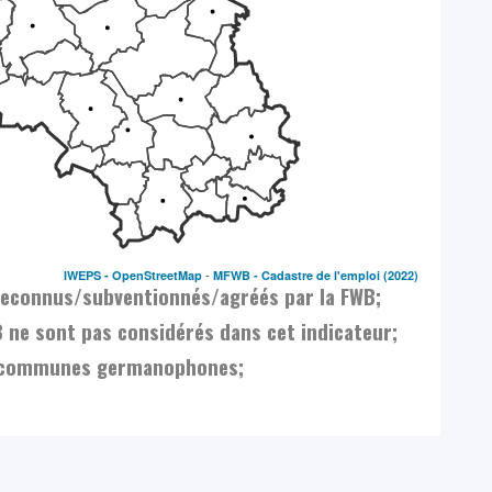
-
IWEPS -
OpenStreetMap
MFWB - Cadastre de l'emploi
(2022)
 reconnus/subventionnés/agréés par la FWB;
 ne sont pas considérés dans cet indicateur;
es communes germanophones;