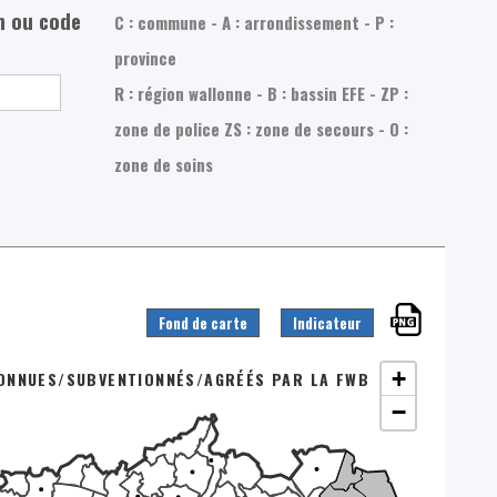
m ou code
C : commune - A : arrondissement - P :
province
R : région wallonne - B : bassin EFE - ZP :
zone de police
ZS : zone de secours - O :
zone de soins
Fond de carte
Indicateur
+
ONNUES/SUBVENTIONNÉS/AGRÉÉS PAR LA FWB
−