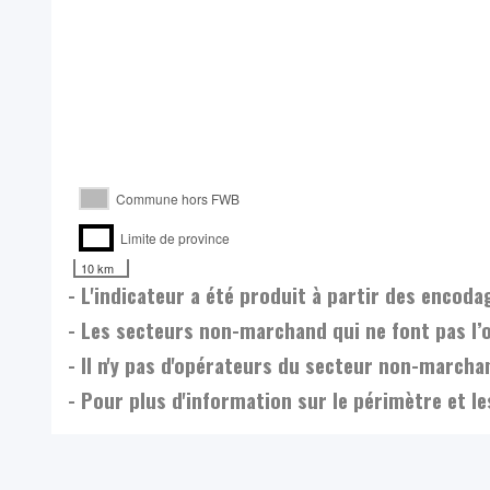
Commune hors FWB
Limite de province
10 km
- L'indicateur a été produit à partir des enco
- Les secteurs non-marchand qui ne font pas l’
- Il n'y pas d'opérateurs du secteur non-marc
- Pour plus d'information sur le périmètre et l