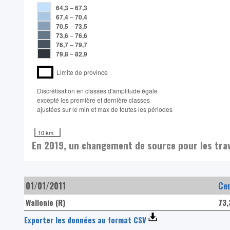
64,3
–
67,3
67,4
–
70,4
70,5
–
73,5
73,6
–
76,6
76,7
–
79,7
79,8
–
82,9
Limite de province
Discrétisation en classes d'amplitude égale​
excepté les première et dernière classes
ajustées sur le min et max de toutes les périodes
10 km
En 2019, un changement de source pour les trav
01/01/2011
Ce
Wallonie (R)
73
Exporter les données au format CSV