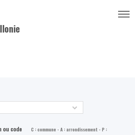
llonie
m ou code
C : commune - A : arrondissement - P :