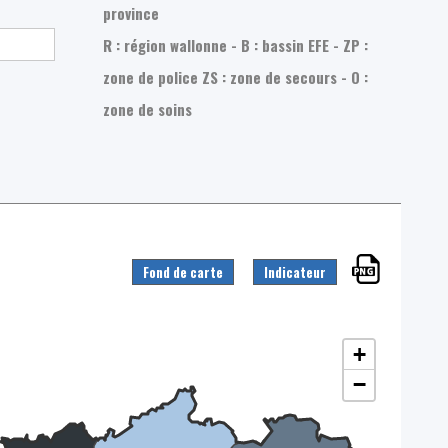
province
R : région wallonne - B : bassin EFE - ZP :
zone de police
ZS : zone de secours - O :
zone de soins
Fond de carte
Indicateur
+
−