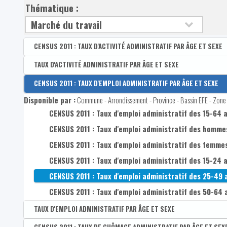
Thématique :
CENSUS 2011 : TAUX D'ACTIVITÉ ADMINISTRATIF PAR ÂGE ET SEXE
Disponible par :
TAUX D'ACTIVITÉ ADMINISTRATIF PAR ÂGE ET SEXE
Commune - Arrondissement - Province - Bassin EFE - Zone d
CENSUS 2011 : Taux d'activité administratif des 15-64
Disponible par :
CENSUS 2011 : TAUX D'EMPLOI ADMINISTRATIF PAR ÂGE ET SEXE
Commune - Arrondissement - Province - Bassin EFE - Zone 
CENSUS 2011 : Taux d'activité administratif des homm
Disponible par :
Commune - Arrondissement - Province - Bassin EFE - Zone d
Taux d'activité administratif des 15-64 ans
CENSUS 2011 : Taux d'emploi administratif des 15-64 
CENSUS 2011 : Taux d'activité administratif des femm
Taux d'activité administratif des hommes de 15-64 a
CENSUS 2011 : Taux d'emploi administratif des homme
CENSUS 2011 : Taux d'activité administratif des 15-24
Taux d'activité administratif des femmes de 15-64 a
CENSUS 2011 : Taux d'emploi administratif des femme
CENSUS 2011 : Taux d'activité administratif des 25-49
Taux d'activité administratif des 15-24 ans
CENSUS 2011 : Taux d'emploi administratif des 15-24 
CENSUS 2011 : Taux d'activité administratif des 50-64
Taux d'activité administratif des 25-49 ans
CENSUS 2011 : Taux d'emploi administratif des 25-49 
Taux d'activité administratif des 50-64 ans
CENSUS 2011 : Taux d'emploi administratif des 50-64 
Taux d'activité administratif des 25-29 ans
TAUX D'EMPLOI ADMINISTRATIF PAR ÂGE ET SEXE