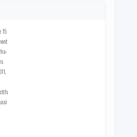
e 15
ement
fra-
rs
011,
ctifs
ussi