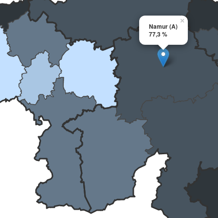
×
Namur (A)
77,3 %