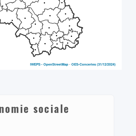
-
IWEPS -
OpenStreetMap
OES-Concertes
(31/12/2024)
onomie sociale