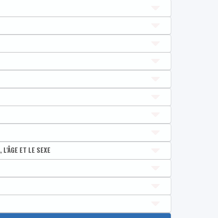
lus)
L'ÂGE ET LE SEXE
DE
 CCI DE
 CCI DE