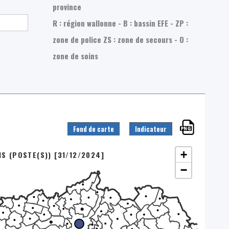
province
R : région wallonne - B : bassin EFE - ZP :
zone de police
ZS : zone de secours - O :
zone de soins
Fond de carte
Indicateur
+
S (POSTE(S)) [31/12/2024]
−