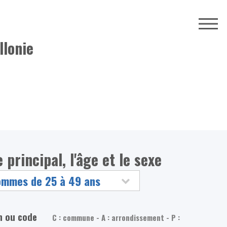
llonie
 principal, l'âge et le sexe
m ou code
C : commune - A : arrondissement - P :