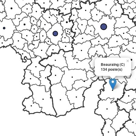
×
Beauraing (C)
134 poste(s)