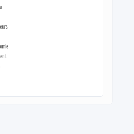
ar
ieurs
nomie
ent.
e