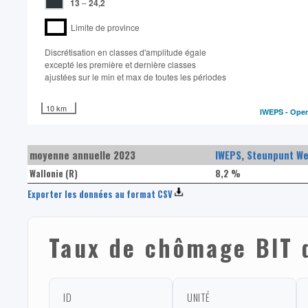
13
–
24,2
Limite de province
Discrétisation en classes d'amplitude égale​
excepté les première et dernière classes
ajustées sur le min et max de toutes les périodes
10 km
IWEPS -
Open
moyenne annuelle 2023
IWEPS
,
Steunpunt We
Wallonie (R)
8,2 %
Exporter les données au format CSV
Taux de chômage BIT 
ID
UNITÉ