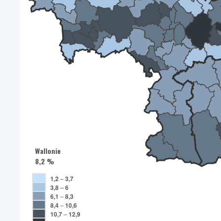
Wallonie
8,2 %
1,2
–
3,7
3,8
–
6
6,1
–
8,3
8,4
–
10,6
10,7
–
12,9