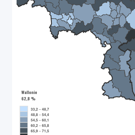
Wallonie
62,8 %
33,2
–
48,7
48,8
–
54,4
54,5
–
60,1
60,2
–
65,8
65,9
–
71,5