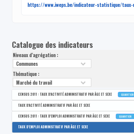
https://www.iweps.be/indicateur-statistique/taux-
Catalogue des indicateurs
Niveaux d’agrégation :
Thématique :
CENSUS 2011 : TAUX D'ACTIVITÉ ADMINISTRATIF PAR ÂGE ET SEXE
QUARTIE
Disponible par :
Commune - Arrondissement - Province - Bassin EFE - Zone de poli
TAUX D'ACTIVITÉ ADMINISTRATIF PAR ÂGE ET SEXE
CENSUS 2011 : Taux d'activité administratif des 15-64 ans
Disponible par :
Commune - Arrondissement - Province - Bassin EFE - Zone de pol
CENSUS 2011 : TAUX D'EMPLOI ADMINISTRATIF PAR ÂGE ET SEXE
QUARTIER
CENSUS 2011 : Taux d'activité administratif des hommes de 15
Taux d'activité administratif des 15-64 ans
Disponible par :
Commune - Arrondissement - Province - Bassin EFE - Zone de poli
TAUX D'EMPLOI ADMINISTRATIF PAR ÂGE ET SEXE
CENSUS 2011 : Taux d'activité administratif des femmes de 15
Taux d'activité administratif des hommes de 15-64 ans