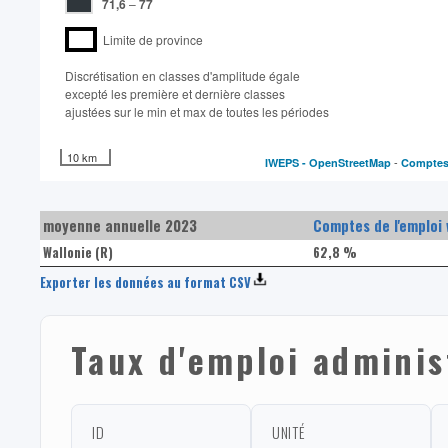
71,6
–
77
Limite de province
Discrétisation en classes d'amplitude égale​
excepté les première et dernière classes
ajustées sur le min et max de toutes les périodes
10 km
-
IWEPS -
OpenStreetMap
Comptes 
moyenne annuelle 2023
Comptes de l'emploi 
Wallonie (R)
62,8 %
Exporter les données au format CSV
Taux d'emploi adminis
ID
UNITÉ