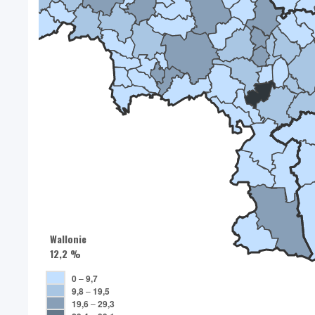
Wallonie
12,2 %
0
–
9,7
9,8
–
19,5
19,6
–
29,3