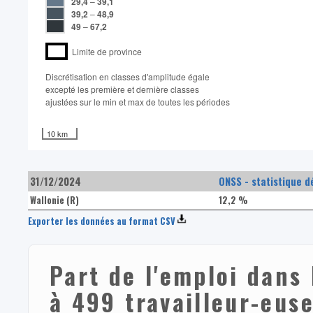
29,4
–
39,1
39,2
–
48,9
49
–
67,2
Limite de province
Discrétisation en classes d'amplitude égale​
excepté les première et dernière classes
ajustées sur le min et max de toutes les périodes
10 km
31/12/2024
ONSS - statistique d
Wallonie (R)
12,2 %
Exporter les données au format CSV
Part de l'emploi dans
à 499 travailleur-euse