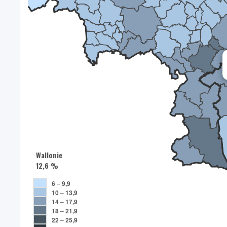
Wallonie
12,6 %
6
–
9,9
10
–
13,9
14
–
17,9
18
–
21,9
22
–
25,9