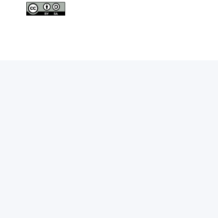
Nombre d'ETP SICE de femmes de 50 ans et plus
Nombre total d'ETP SICE de femmes
Nombre d'ETP SICE d'hommes de moins de 25 ans
Nombre d'ETP SICE d'hommes de 25 à 49 ans
Nombre d'ETP SICE d'hommes de 50 ans et plus
Nombre total d'ETP SICE d'hommes