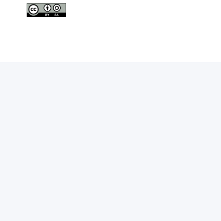
Nombre d'ETP SICE de femmes de 50 ans et plus
Nombre total d'ETP SICE de femmes
Nombre d'ETP SICE d'hommes de moins de 25 ans
Nombre d'ETP SICE d'hommes de 25 à 49 ans
Nombre d'ETP SICE d'hommes de 50 ans et plus
Nombre total d'ETP SICE d'hommes