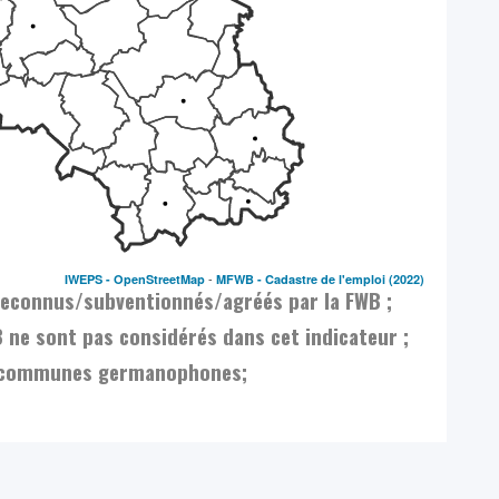
-
IWEPS -
OpenStreetMap
MFWB - Cadastre de l'emploi
(2022)
 reconnus/subventionnés/agréés par la FWB ;
ne sont pas considérés dans cet indicateur ;
es communes germanophones;