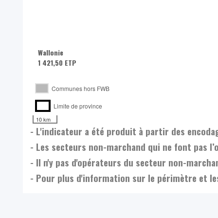
Wallonie
1 421,50 ETP
Communes hors FWB
Limite de province
10 km
- L'indicateur a été produit à partir des enco
- Les secteurs non-marchand qui ne font pas l’
- Il n'y pas d'opérateurs du secteur non-marc
- Pour plus d'information sur le périmètre et l