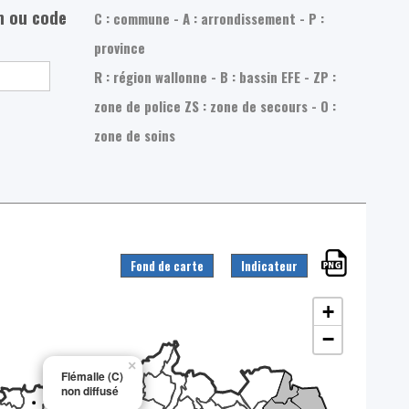
m ou code
C : commune - A : arrondissement - P :
province
R : région wallonne - B : bassin EFE - ZP :
zone de police
ZS : zone de secours - O :
zone de soins
Fond de carte
Indicateur
+
−
×
Flémalle (C)
non diffusé