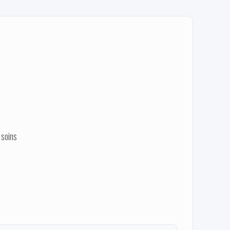
s
 soins