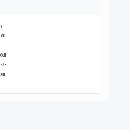
ns
 du
e
pour
.-à-
 par