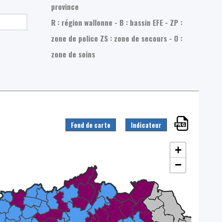
province
R : région wallonne - B : bassin EFE - ZP :
zone de police
ZS : zone de secours - O :
zone de soins
Fond de carte
Indicateur
+
−