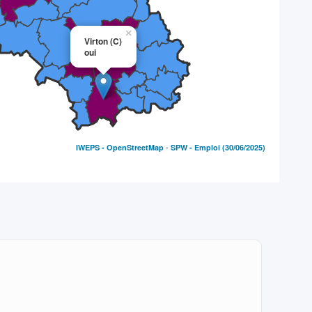
×
Virton (C)
oui
-
IWEPS -
OpenStreetMap
SPW - Emploi
(30/06/2025)