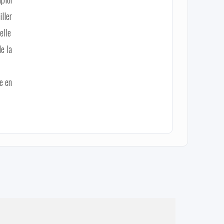
iller
elle
e la
e en