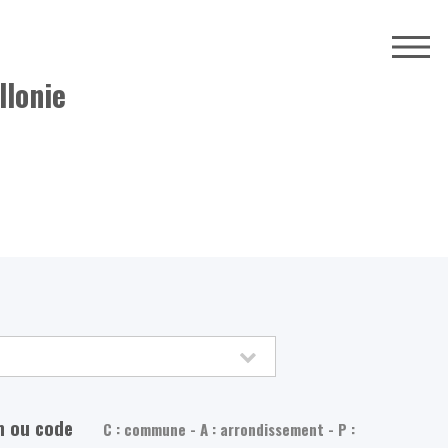
llonie
m ou code
C : commune - A : arrondissement - P :