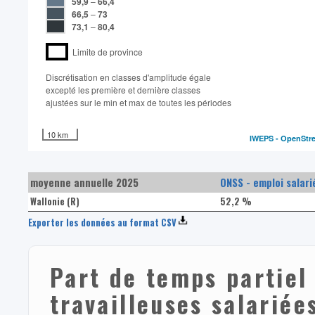
59,9
–
66,4
66,5
–
73
73,1
–
80,4
Limite de province
Discrétisation en classes d'amplitude égale​
excepté les première et dernière classes
ajustées sur le min et max de toutes les périodes
10 km
IWEPS -
OpenStr
moyenne annuelle 2025
ONSS - emploi salari
Wallonie (R)
52,2 %
Exporter les données au format CSV
Part de temps partiel
travailleuses salariée