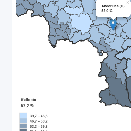
×
Anderlues (C)
53,0 %
Wallonie
52,2 %
39,7
–
46,6
46,7
–
53,2
53,3
–
59,8