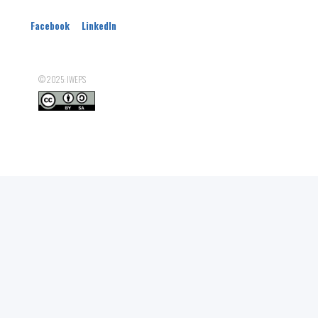
Nombre d'ETP SICE d'hommes de 25 à 49 ans
Facebook
LinkedIn
Nombre d'ETP SICE d'hommes de 50 ans et plus
Nombre total d'ETP SICE d'hommes
© 2025: IWEPS