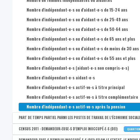
Nombre de femmes indépendantes ou aidantes
Nombre de postes de travail salarié dans l’économie sociale
CENSUS 2011 : Nombre d'indépendant aidants
Nombre d'indépendant-e-s ou d'aidant-e-s de 15-24 ans
Nombre de postes de travail salarié dans l’économie sociale 
Nombre d'indépendant-e-s ou d'aidant-e-s de 25-49 ans
Nombre de postes de travail salarié dans l’économie sociale 
Nombre d'indépendant-e-s ou d'aidant-e-s de 50-64 ans
Nombre de postes de travail salarié dans l’économie sociale 
Nombre d'indépendant-e-s ou d'aidant-e-s de 65 ans et plus
Nombre d'indépendant-e-s ou d'aidant-e-s de moins de 30 ans
Nombre d'indépendant-e-s ou d'aidant-e-s de 55 ans et plus
Nombre d'indépendant-e-s (aidant-e-s non compris-e-s)
Nombre d'indépendant-e-s aidant-e-s
Nombre d'indépendant-e-s actif-ve-s à titre principal
Nombre d'indépendant-e-s actif-ve-s à titre complémentaire
Nombre d'indépendant-e-s actif-ve-s après la pension
PART DE TEMPS PARTIEL PARMI LES POSTES DE TRAVAIL DE L’ÉCONOMIE SOCIALE S
Disponible par :
Commune - Arrondissement - Province - Bassin EFE - Zone de pol
CENSUS 2011 : DEMANDEUR-EUSE-S D'EMPLOI INOCCUPÉ-E-S (DEI)
QUARTIE
Part totale de temps partiel parmi les postes de travail de l'éc
Disponible par :
Commune - Arrondissement - Province - Bassin EFE - Zone de poli