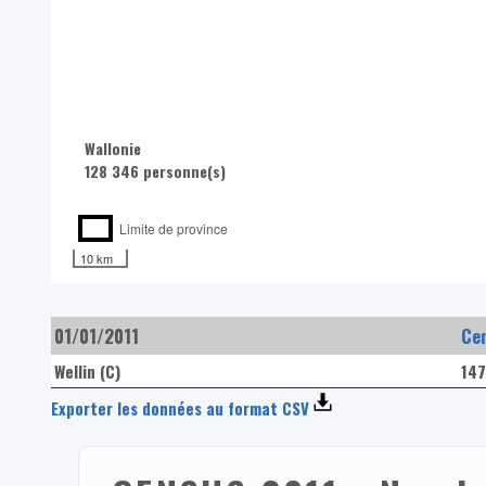
Wallonie
128 346 personne(s)
Limite de province
10 km
01/01/2011
Ce
Wellin (C)
147
Exporter les données au format CSV