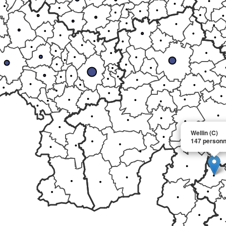
Wellin (C)
147 personn