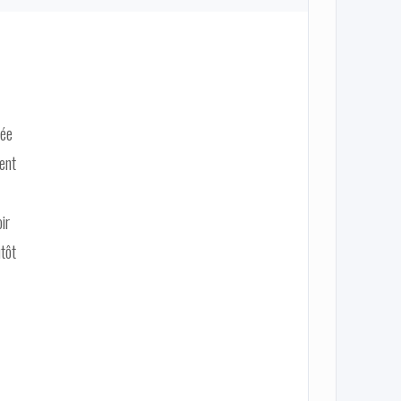
iée
ent
ir
utôt