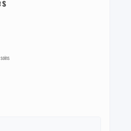
es
 soins