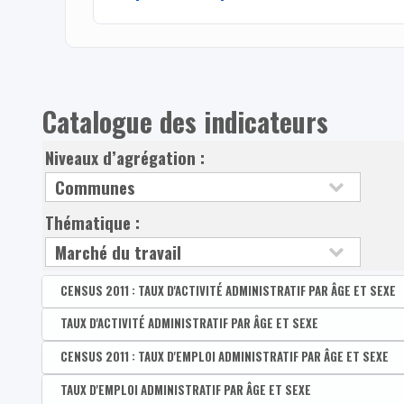
Catalogue des indicateurs
Niveaux d’agrégation :
Thématique :
CENSUS 2011 : TAUX D'ACTIVITÉ ADMINISTRATIF PAR ÂGE ET SEXE
Disponible par :
TAUX D'ACTIVITÉ ADMINISTRATIF PAR ÂGE ET SEXE
Commune - Arrondissement - Province - Bassin EFE - Zone d
CENSUS 2011 : Taux d'activité administratif des 15-64
Disponible par :
CENSUS 2011 : TAUX D'EMPLOI ADMINISTRATIF PAR ÂGE ET SEXE
Commune - Arrondissement - Province - Bassin EFE - Zone 
CENSUS 2011 : Taux d'activité administratif des homm
Taux d'activité administratif des 15-64 ans
Disponible par :
TAUX D'EMPLOI ADMINISTRATIF PAR ÂGE ET SEXE
Commune - Arrondissement - Province - Bassin EFE - Zone d