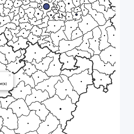
×
e(s)