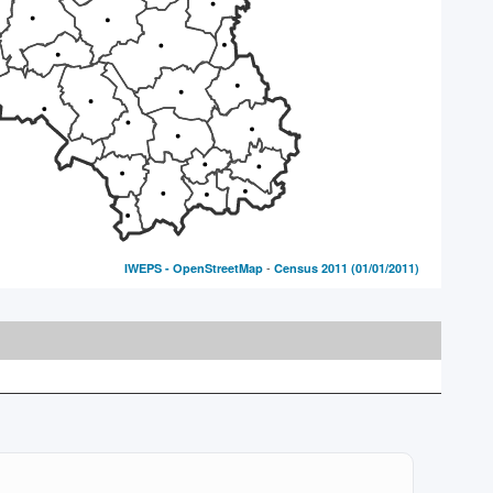
-
IWEPS -
OpenStreetMap
Census 2011
(01/01/2011)