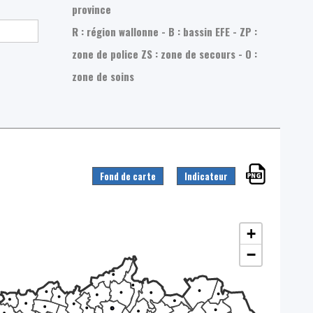
province
R : région wallonne - B : bassin EFE - ZP :
zone de police
ZS : zone de secours - O :
zone de soins
Fond de carte
Indicateur
+
−