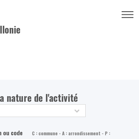
llonie
 nature de l'activité
m ou code
C : commune - A : arrondissement - P :