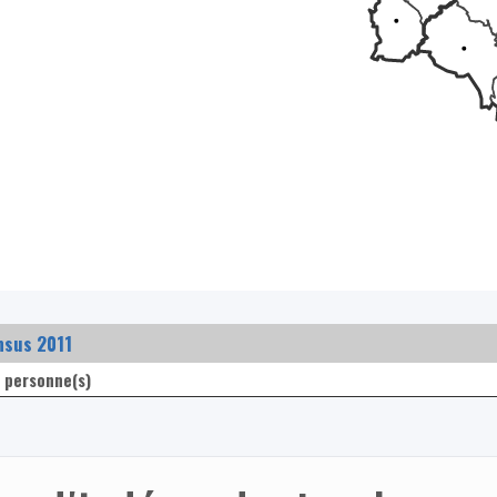
nsus 2011
 personne(s)