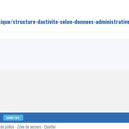
tique/structure-dactivite-selon-donnees-administrativ
QUARTIER
e police - Zone de secours - Quartier