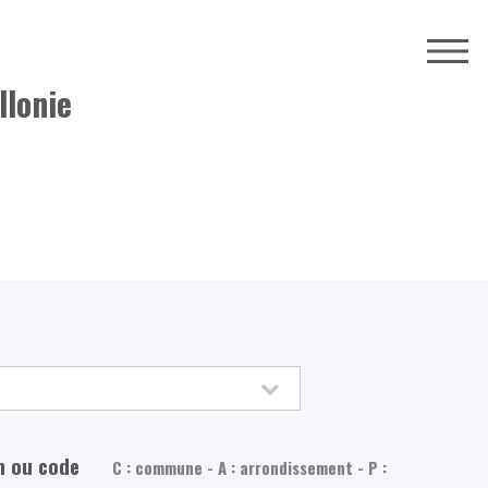
llonie
m ou code
C : commune - A : arrondissement - P :