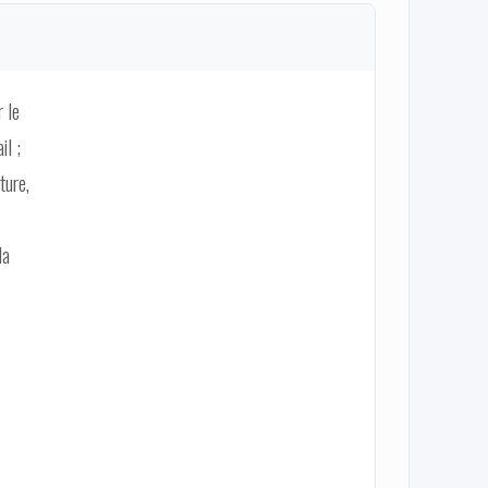
r le
il ;
ture,
la