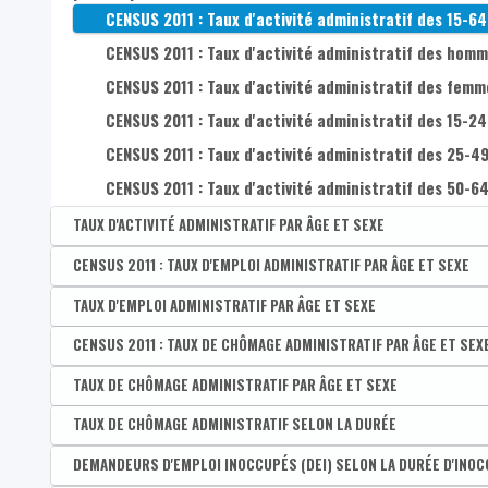
CENSUS 2011 : Taux d'activité administratif des 15-64
CENSUS 2011 : Taux d'activité administratif des homm
CENSUS 2011 : Taux d'activité administratif des femm
CENSUS 2011 : Taux d'activité administratif des 15-24
CENSUS 2011 : Taux d'activité administratif des 25-49
CENSUS 2011 : Taux d'activité administratif des 50-64
TAUX D'ACTIVITÉ ADMINISTRATIF PAR ÂGE ET SEXE
Disponible par :
CENSUS 2011 : TAUX D'EMPLOI ADMINISTRATIF PAR ÂGE ET SEXE
Commune - Arrondissement - Province - Bassin EFE - Zone 
Taux d'activité administratif des 15-64 ans
Disponible par :
TAUX D'EMPLOI ADMINISTRATIF PAR ÂGE ET SEXE
Commune - Arrondissement - Province - Bassin EFE - Zone d
Taux d'activité administratif des hommes de 15-64 a
CENSUS 2011 : Taux d'emploi administratif des 15-64 
Disponible par :
CENSUS 2011 : TAUX DE CHÔMAGE ADMINISTRATIF PAR ÂGE ET SEX
Commune - Arrondissement - Province - Bassin EFE - Zone 
Taux d'activité administratif des femmes de 15-64 a
CENSUS 2011 : Taux d'emploi administratif des homme
Taux d'emploi administratif des 15-64 ans
Disponible par :
TAUX DE CHÔMAGE ADMINISTRATIF PAR ÂGE ET SEXE
Commune - Arrondissement - Province - Bassin EFE - Zone d
Taux d'activité administratif des 15-24 ans
CENSUS 2011 : Taux d'emploi administratif des femme
Taux d'emploi administratif des hommes de 15-64 ans
CENSUS 2011 : Taux de chômage administratif des 15-
Disponible par :
TAUX DE CHÔMAGE ADMINISTRATIF SELON LA DURÉE
Commune - Arrondissement - Province - Bassin EFE - Zone 
Taux d'activité administratif des 25-49 ans
CENSUS 2011 : Taux d'emploi administratif des 15-24 
Taux d'emploi administratif des femmes de 15-64 ans
CENSUS 2011 : Taux de chômage administratif des h
Taux de chômage administratif des 15-64 ans
Disponible par :
DEMANDEURS D'EMPLOI INOCCUPÉS (DEI) SELON LA DURÉE D'INO
Commune - Arrondissement - Province - Bassin EFE - Zone 