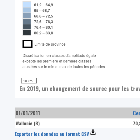
61,2
–
64,9
65
–
68,7
68,8
–
72,5
72,6
–
76,3
76,4
–
80,1
80,2
–
83,8
Limite de province
Discrétisation en classes d'amplitude égale​
excepté les première et dernière classes
ajustées sur le min et max de toutes les périodes
10 km
En 2019, un changement de source pour les trava
01/01/2011
Ce
Wallonie (R)
70
Exporter les données au format CSV