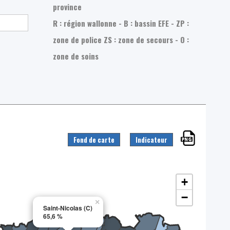
province
R : région wallonne - B : bassin EFE - ZP :
zone de police
ZS : zone de secours - O :
zone de soins
Fond de carte
Indicateur
+
−
×
Saint-Nicolas (C)
65,6 %