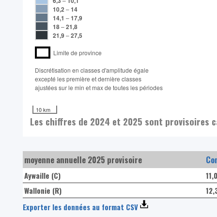
6,3
–
10,1
10,2
–
14
14,1
–
17,9
18
–
21,8
21,9
–
27,5
Limite de province
Discrétisation en classes d'amplitude égale​
excepté les première et dernière classes
ajustées sur le min et max de toutes les périodes
10 km
Les chiffres de 2024 et 2025 sont provisoires c
moyenne annuelle 2025 provisoire
Com
Aywaille (C)
11,
Wallonie (R)
12,
Exporter les données au format CSV