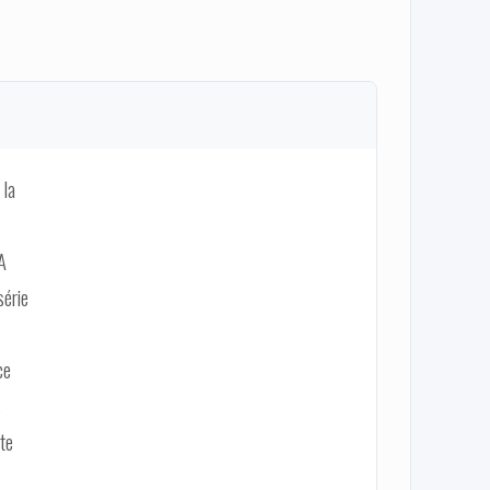
 la
 A
série
ce
s
te