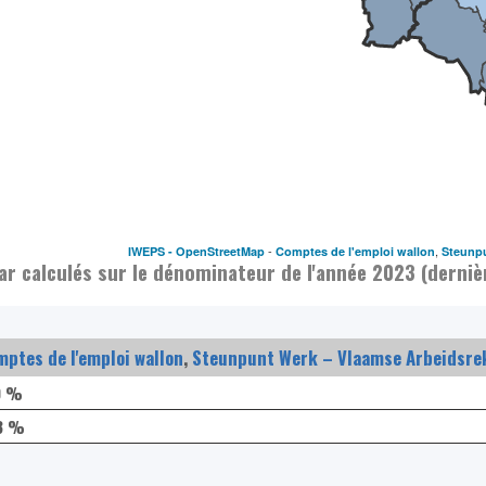
-
,
IWEPS -
OpenStreetMap
Comptes de l'emploi wallon
Steunpu
ar calculés sur le dénominateur de l'année 2023 (derniè
ptes de l'emploi wallon
,
Steunpunt Werk – Vlaamse Arbeidsre
0 %
3 %