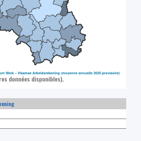
nt Werk – Vlaamse Arbeidsrekening
(moyenne annuelle 2025 provisoire)
res données disponibles).
kening