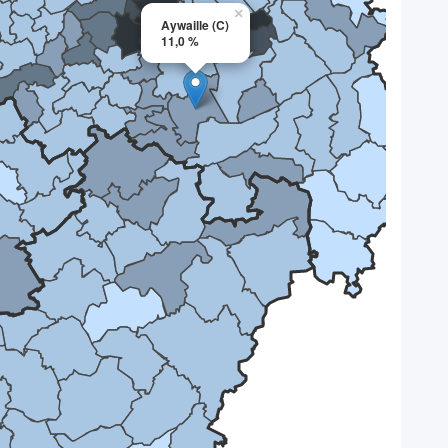
×
Aywaille (C)
11,0 %