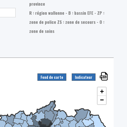
province
R : région wallonne - B : bassin EFE - ZP :
zone de police
ZS : zone de secours - O :
zone de soins
Fond de carte
Indicateur
+
−