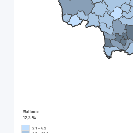
Wallonie
12,3 %
2,1
–
6,2