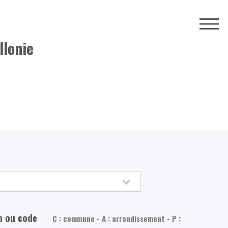
llonie
m ou code
C : commune - A : arrondissement - P :