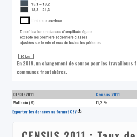
15,1
–
18,2
18,3
–
21,3
Limite de province
Discrétisation en classes d'amplitude égale​
excepté les première et dernière classes
ajustées sur le min et max de toutes les périodes
10 km
En 2019, un changement de source pour les travailleurs 
communes frontalières.
01/01/2011
Census 2011
Wallonie (R)
11,2 %
Exporter les données au format CSV
CENSUS 2011 : Taux d