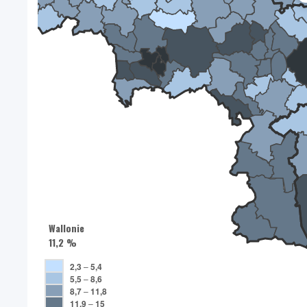
Wallonie
11,2 %
2,3
–
5,4
5,5
–
8,6
8,7
–
11,8
11,9
–
15