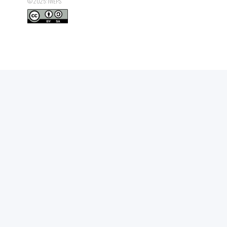
© 2025: IWEPS
Nombre d'ETP SICE de femmes de 50 ans et plus
Nombre total d'ETP SICE de femmes
Nombre d'ETP SICE d'hommes de moins de 25 ans
Nombre d'ETP SICE d'hommes de 25 à 49 ans
Nombre d'ETP SICE d'hommes de 50 ans et plus
Nombre total d'ETP SICE d'hommes