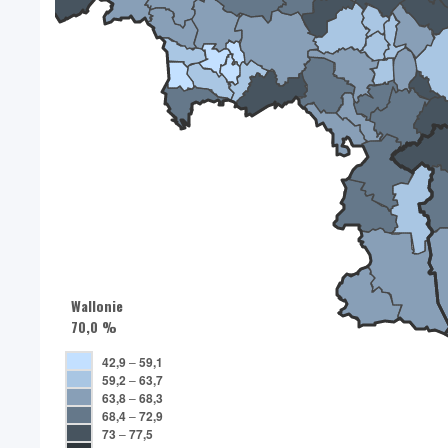
Wallonie
70,0 %
42,9
–
59,1
59,2
–
63,7
63,8
–
68,3
68,4
–
72,9
73
–
77,5