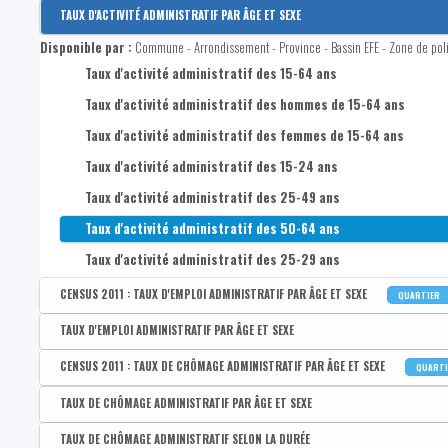
Disponible par :
Commune - Arrondissement - Province - Bassin EFE - Zone de poli
TAUX D'ACTIVITÉ ADMINISTRATIF PAR ÂGE ET SEXE
CENSUS 2011 : Taux d'activité administratif des 15-64 ans
Disponible par :
Commune - Arrondissement - Province - Bassin EFE - Zone de pol
CENSUS 2011 : Taux d'activité administratif des hommes de 15
Taux d'activité administratif des 15-64 ans
CENSUS 2011 : Taux d'activité administratif des femmes de 15
Taux d'activité administratif des hommes de 15-64 ans
CENSUS 2011 : Taux d'activité administratif des 15-24 ans
Taux d'activité administratif des femmes de 15-64 ans
CENSUS 2011 : Taux d'activité administratif des 25-49 ans
Taux d'activité administratif des 15-24 ans
CENSUS 2011 : Taux d'activité administratif des 50-64 ans
Taux d'activité administratif des 25-49 ans
Taux d'activité administratif des 50-64 ans
Taux d'activité administratif des 25-29 ans
CENSUS 2011 : TAUX D'EMPLOI ADMINISTRATIF PAR ÂGE ET SEXE
QUARTIER
Disponible par :
Commune - Arrondissement - Province - Bassin EFE - Zone de poli
TAUX D'EMPLOI ADMINISTRATIF PAR ÂGE ET SEXE
CENSUS 2011 : Taux d'emploi administratif des 15-64 ans
Disponible par :
Commune - Arrondissement - Province - Bassin EFE - Zone de pol
CENSUS 2011 : TAUX DE CHÔMAGE ADMINISTRATIF PAR ÂGE ET SEXE
QUART
CENSUS 2011 : Taux d'emploi administratif des hommes
Taux d'emploi administratif des 15-64 ans
Disponible par :
Commune - Arrondissement - Province - Bassin EFE - Zone de poli
TAUX DE CHÔMAGE ADMINISTRATIF PAR ÂGE ET SEXE
CENSUS 2011 : Taux d'emploi administratif des femmes
Taux d'emploi administratif des hommes de 15-64 ans
CENSUS 2011 : Taux de chômage administratif des 15-64 ans
Disponible par :
Commune - Arrondissement - Province - Bassin EFE - Zone de pol
TAUX DE CHÔMAGE ADMINISTRATIF SELON LA DURÉE