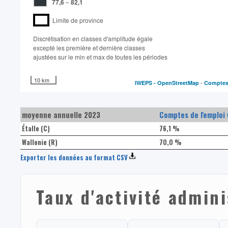
77,6
–
82,1
Limite de province
Discrétisation en classes d'amplitude égale​
excepté les première et dernière classes
ajustées sur le min et max de toutes les périodes
10 km
-
IWEPS -
OpenStreetMap
Comptes 
moyenne annuelle 2023
Comptes de l'emploi 
Étalle (C)
76,1 %
Wallonie (R)
70,0 %
Exporter les données au format CSV
Taux d'activité admini