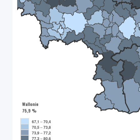
Wallonie
75,9 %
67,1
–
70,4
70,5
–
73,8
73,9
–
77,2
77,3
–
80,6