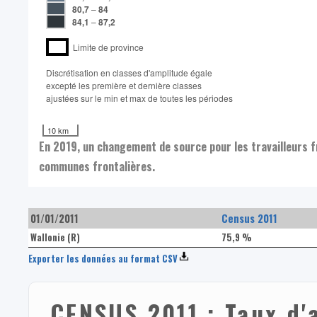
80,7
–
84
84,1
–
87,2
Limite de province
Discrétisation en classes d'amplitude égale​
excepté les première et dernière classes
ajustées sur le min et max de toutes les périodes
10 km
En 2019, un changement de source pour les travailleurs fr
communes frontalières.
01/01/2011
Census 2011
Wallonie (R)
75,9 %
Exporter les données au format CSV
CENSUS 2011 : Taux d'a