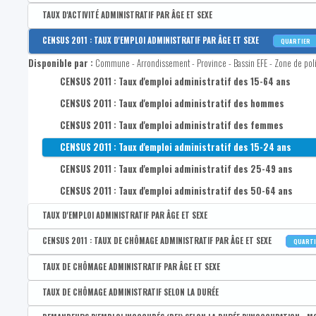
Disponible par :
Commune - Arrondissement - Province - Bassin EFE - Zone de poli
TAUX D'ACTIVITÉ ADMINISTRATIF PAR ÂGE ET SEXE
CENSUS 2011 : Taux d'activité administratif des 15-64 ans
Disponible par :
Commune - Arrondissement - Province - Bassin EFE - Zone de pol
CENSUS 2011 : TAUX D'EMPLOI ADMINISTRATIF PAR ÂGE ET SEXE
QUARTIER
CENSUS 2011 : Taux d'activité administratif des hommes de 15
Taux d'activité administratif des 15-64 ans
Disponible par :
Commune - Arrondissement - Province - Bassin EFE - Zone de poli
CENSUS 2011 : Taux d'activité administratif des femmes de 15
Taux d'activité administratif des hommes de 15-64 ans
CENSUS 2011 : Taux d'emploi administratif des 15-64 ans
CENSUS 2011 : Taux d'activité administratif des 15-24 ans
Taux d'activité administratif des femmes de 15-64 ans
CENSUS 2011 : Taux d'emploi administratif des hommes
CENSUS 2011 : Taux d'activité administratif des 25-49 ans
Taux d'activité administratif des 15-24 ans
CENSUS 2011 : Taux d'emploi administratif des femmes
CENSUS 2011 : Taux d'activité administratif des 50-64 ans
Taux d'activité administratif des 25-49 ans
CENSUS 2011 : Taux d'emploi administratif des 15-24 ans
Taux d'activité administratif des 50-64 ans
CENSUS 2011 : Taux d'emploi administratif des 25-49 ans
Taux d'activité administratif des 25-29 ans
CENSUS 2011 : Taux d'emploi administratif des 50-64 ans
TAUX D'EMPLOI ADMINISTRATIF PAR ÂGE ET SEXE
Disponible par :
Commune - Arrondissement - Province - Bassin EFE - Zone de pol
CENSUS 2011 : TAUX DE CHÔMAGE ADMINISTRATIF PAR ÂGE ET SEXE
QUART
Taux d'emploi administratif des 15-64 ans
Disponible par :
Commune - Arrondissement - Province - Bassin EFE - Zone de poli
TAUX DE CHÔMAGE ADMINISTRATIF PAR ÂGE ET SEXE
Taux d'emploi administratif des hommes de 15-64 ans
CENSUS 2011 : Taux de chômage administratif des 15-64 ans
Disponible par :
Commune - Arrondissement - Province - Bassin EFE - Zone de pol
TAUX DE CHÔMAGE ADMINISTRATIF SELON LA DURÉE
Taux d'emploi administratif des femmes de 15-64 ans
CENSUS 2011 : Taux de chômage administratif des hommes
Taux de chômage administratif des 15-64 ans