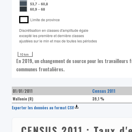
53,7
–
60,8
60,9
–
68
Limite de province
Discrétisation en classes d'amplitude égale​
excepté les première et dernière classes
ajustées sur le min et max de toutes les périodes
10 km
En 2019, un changement de source pour les travailleurs f
communes frontalières.
01/01/2011
Census 2011
Wallonie (R)
39,1 %
Exporter les données au format CSV
CENSUS 2011 : Taux d'