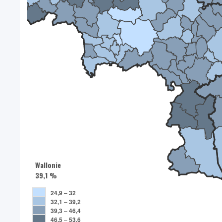
Wallonie
39,1 %
24,9
–
32
32,1
–
39,2
39,3
–
46,4
46,5
–
53,6