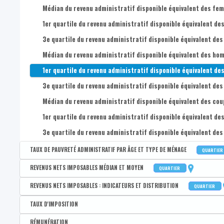
Médian du revenu administratif disponible équivalent des femm
1er quartile du revenu administratif disponible équivalent des
3e quartile du revenu administratif disponible équivalent des
Médian du revenu administratif disponible équivalent des homm
1er quartile du revenu administratif disponible équivalent des
3e quartile du revenu administratif disponible équivalent des
Médian du revenu administratif disponible équivalent des coupl
1er quartile du revenu administratif disponible équivalent des
3e quartile du revenu administratif disponible équivalent des 
TAUX DE PAUVRETÉ ADMINISTRATIF PAR ÂGE ET TYPE DE MÉNAGE
QUARTIER
Disponible par :
Commune - Arrondissement - Province - Quartier
REVENUS NETS IMPOSABLES MÉDIAN ET MOYEN
QUARTIER
Taux de pauvreté administratif de la population
Disponible par :
Commune - Arrondissement - Province - Quartier
REVENUS NETS IMPOSABLES : INDICATEURS ET DISTRIBUTION
QUARTIER
Taux de pauvreté administratif des 0-17 ans
Revenu médian par déclaration
Disponible par :
Commune - Arrondissement - Province - Quartier
TAUX D'IMPOSITION
Taux de pauvreté administratif des 18-24 ans
Revenu moyen par déclaration
Coefficient interquartile des revenus nets imposables par dé
Disponible par :
Commune - Arrondissement - Province - Bassin EFE - Zone de pol
RÉMUNÉRATION