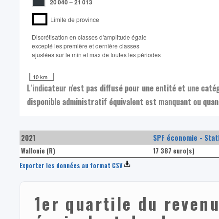
20 040
–
21 013
Limite de province
Discrétisation en classes d'amplitude égale​
excepté les première et dernière classes
ajustées sur le min et max de toutes les périodes
10 km
L'indicateur n'est pas diffusé pour une entité et une cat
disponible administratif équivalent est manquant ou quand
2021
SPF économie - Stat
Wallonie (R)
17 387 euro(s)
Exporter les données au format CSV
1er quartile du revenu