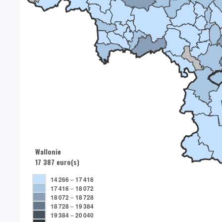
Wallonie
17 387 euro(s)
14 266
–
17 416
17 416
–
18 072
18 072
–
18 728
18 728
–
19 384
19 384
–
20 040