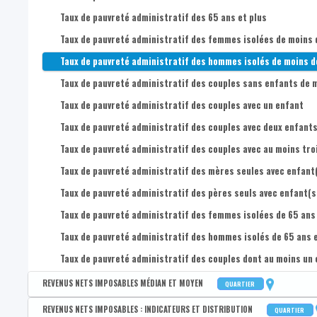
Médian du revenu administratif disponible équivalent des 18-
Taux de pauvreté administratif des 65 ans et plus
1er quartile du revenu administratif disponible équivalent de
Taux de pauvreté administratif des femmes isolées de moins 
3e quartile du revenu administratif disponible équivalent des
Taux de pauvreté administratif des hommes isolés de moins d
Médian du revenu administratif disponible équivalent des 25
Taux de pauvreté administratif des couples sans enfants de m
1er quartile du revenu administratif disponible équivalent de
Taux de pauvreté administratif des couples avec un enfant
3e quartile du revenu administratif disponible équivalent de
Taux de pauvreté administratif des couples avec deux enfant
Médian du revenu administratif disponible équivalent des 45-
Taux de pauvreté administratif des couples avec au moins tro
1er quartile du revenu administratif disponible équivalent de
Taux de pauvreté administratif des mères seules avec enfant
3e quartile du revenu administratif disponible équivalent des
Taux de pauvreté administratif des pères seuls avec enfant(s
Médian du revenu administratif disponible équivalent des 65 a
Taux de pauvreté administratif des femmes isolées de 65 ans 
1er quartile du revenu administratif disponible équivalent des
Taux de pauvreté administratif des hommes isolés de 65 ans e
3e quartile du revenu administratif disponible équivalent des 
Taux de pauvreté administratif des couples dont au moins un c
Médian du revenu administratif disponible équivalent des fem
REVENUS NETS IMPOSABLES MÉDIAN ET MOYEN
QUARTIER
1er quartile du revenu administratif disponible équivalent de
Disponible par :
Commune - Arrondissement - Province - Quartier
REVENUS NETS IMPOSABLES : INDICATEURS ET DISTRIBUTION
QUARTIER