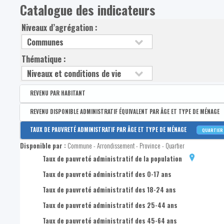
Catalogue des indicateurs
Niveaux d’agrégation :
Thématique :
REVENU PAR HABITANT
Disponible par :
Arrondissement - Province
REVENU DISPONIBLE ADMINISTRATIF ÉQUIVALENT PAR ÂGE ET TYPE DE MÉNAGE
Revenu disponible par habitant
Disponible par :
Commune - Arrondissement - Province - Quartier
TAUX DE PAUVRETÉ ADMINISTRATIF PAR ÂGE ET TYPE DE MÉNAGE
QUARTIER
Revenus primaires par habitant
Médian du revenu administratif disponible équivalent de la po
Disponible par :
Commune - Arrondissement - Province - Quartier
1er quartile du revenu administratif disponible équivalent de 
Taux de pauvreté administratif de la population
3e quartile du revenu administratif disponible équivalent de l
Taux de pauvreté administratif des 0-17 ans
Médian du revenu administratif disponible équivalent des 0-1
Taux de pauvreté administratif des 18-24 ans
1er quartile du revenu administratif disponible équivalent des
Taux de pauvreté administratif des 25-44 ans
3e quartile du revenu administratif disponible équivalent des
Taux de pauvreté administratif des 45-64 ans