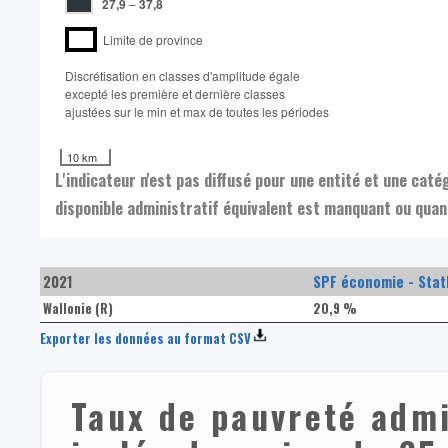
27,9
–
37,8
Limite de province
Discrétisation en classes d'amplitude égale​
excepté les première et dernière classes
ajustées sur le min et max de toutes les périodes
10 km
L'indicateur n'est pas diffusé pour une entité et une cat
disponible administratif équivalent est manquant ou quand
2021
SPF économie - Stat
Wallonie (R)
20,9 %
Exporter les données au format CSV
Taux de pauvreté adm