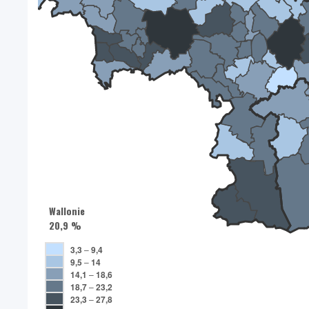
Wallonie
20,9 %
3,3
–
9,4
9,5
–
14
14,1
–
18,6
18,7
–
23,2
23,3
–
27,8