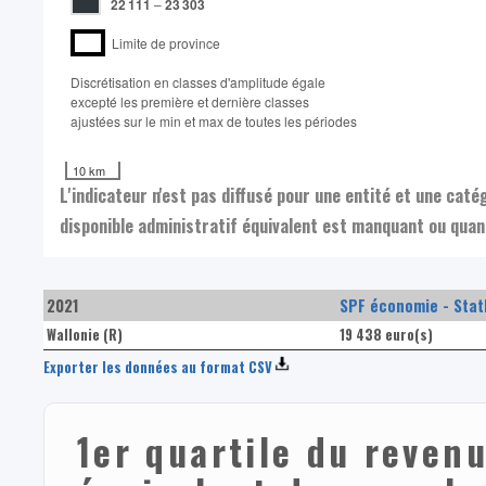
22 111
–
23 303
Limite de province
Discrétisation en classes d'amplitude égale​
excepté les première et dernière classes
ajustées sur le min et max de toutes les périodes
10 km
L'indicateur n'est pas diffusé pour une entité et une cat
disponible administratif équivalent est manquant ou quand
2021
SPF économie - Stat
Wallonie (R)
19 438 euro(s)
Exporter les données au format CSV
1er quartile du revenu