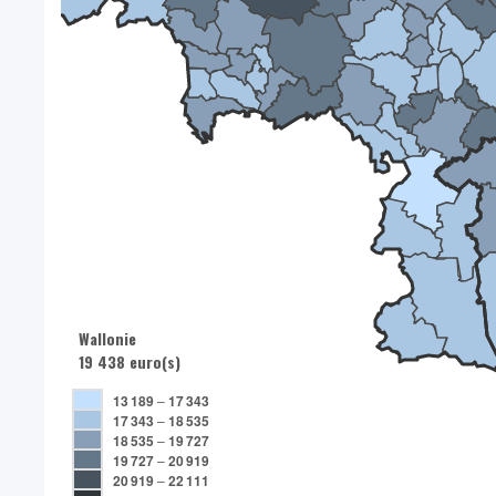
Wallonie
19 438 euro(s)
13 189
–
17 343
17 343
–
18 535
18 535
–
19 727
19 727
–
20 919
20 919
–
22 111