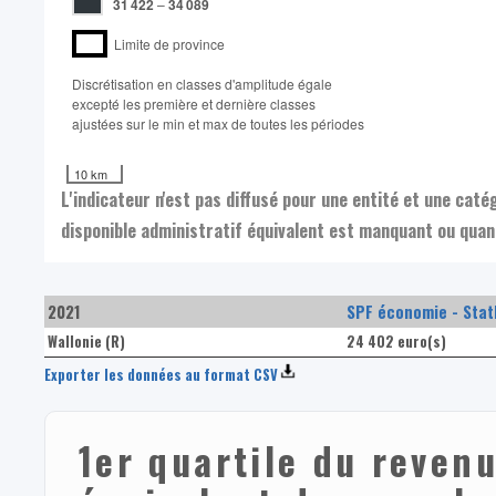
31 422
–
34 089
Limite de province
Discrétisation en classes d'amplitude égale​
excepté les première et dernière classes
ajustées sur le min et max de toutes les périodes
10 km
L'indicateur n'est pas diffusé pour une entité et une cat
disponible administratif équivalent est manquant ou quand
2021
SPF économie - Stat
Wallonie (R)
24 402 euro(s)
Exporter les données au format CSV
1er quartile du revenu