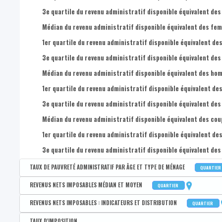
3e quartile du revenu administratif disponible équivalent des
Médian du revenu administratif disponible équivalent des femm
1er quartile du revenu administratif disponible équivalent des
3e quartile du revenu administratif disponible équivalent des
Médian du revenu administratif disponible équivalent des homm
1er quartile du revenu administratif disponible équivalent des
3e quartile du revenu administratif disponible équivalent des
Médian du revenu administratif disponible équivalent des coupl
1er quartile du revenu administratif disponible équivalent des
3e quartile du revenu administratif disponible équivalent des 
TAUX DE PAUVRETÉ ADMINISTRATIF PAR ÂGE ET TYPE DE MÉNAGE
QUARTIER
Disponible par :
Commune - Arrondissement - Province - Quartier
REVENUS NETS IMPOSABLES MÉDIAN ET MOYEN
QUARTIER
Taux de pauvreté administratif de la population
Disponible par :
Commune - Arrondissement - Province - Quartier
REVENUS NETS IMPOSABLES : INDICATEURS ET DISTRIBUTION
QUARTIER
Taux de pauvreté administratif des 0-17 ans
Revenu médian par déclaration
Disponible par :
Commune - Arrondissement - Province - Quartier
TAUX D'IMPOSITION