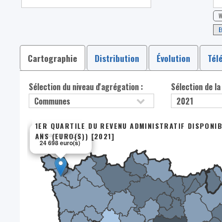
W
E
Cartographie
Distribution
Évolution
Tél
Sélection du niveau d'agrégation :
Sélection de la
1ER QUARTILE DU REVENU ADMINISTRATIF DISPONI
×
Estaimpuis (C)
ANS (EURO(S)) [2021]
24 698 euro(s)