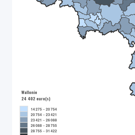
Wallonie
24 402 euro(s)
14 275
–
20 754
20 754
–
23 421
23 421
–
26 088
26 088
–
28 755
28 755
–
31 422