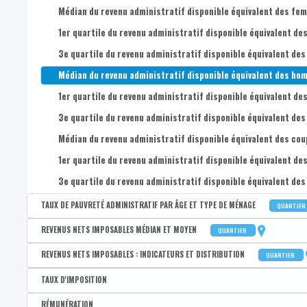
Médian du revenu administratif disponible équivalent des femm
1er quartile du revenu administratif disponible équivalent des
3e quartile du revenu administratif disponible équivalent des
Médian du revenu administratif disponible équivalent des homm
1er quartile du revenu administratif disponible équivalent des
3e quartile du revenu administratif disponible équivalent des
Médian du revenu administratif disponible équivalent des coupl
1er quartile du revenu administratif disponible équivalent des
3e quartile du revenu administratif disponible équivalent des 
TAUX DE PAUVRETÉ ADMINISTRATIF PAR ÂGE ET TYPE DE MÉNAGE
QUARTIER
Disponible par :
Commune - Arrondissement - Province - Quartier
REVENUS NETS IMPOSABLES MÉDIAN ET MOYEN
QUARTIER
Taux de pauvreté administratif de la population
Disponible par :
Commune - Arrondissement - Province - Quartier
REVENUS NETS IMPOSABLES : INDICATEURS ET DISTRIBUTION
QUARTIER
Taux de pauvreté administratif des 0-17 ans
Revenu médian par déclaration
Disponible par :
Commune - Arrondissement - Province - Quartier
TAUX D'IMPOSITION
Taux de pauvreté administratif des 18-24 ans
Revenu moyen par déclaration
Coefficient interquartile des revenus nets imposables par dé
Disponible par :
Commune - Arrondissement - Province - Bassin EFE - Zone de pol
RÉMUNÉRATION