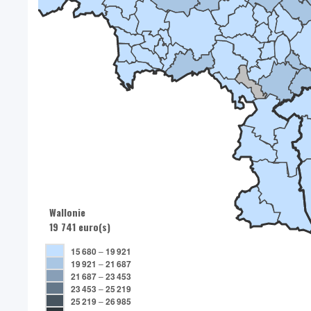
Wallonie
19 741 euro(s)
15 680
–
19 921
19 921
–
21 687
21 687
–
23 453
23 453
–
25 219
25 219
–
26 985