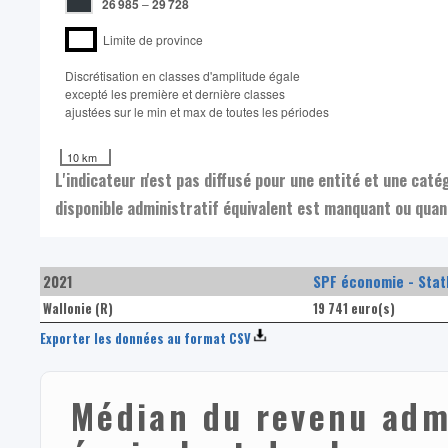
26 985
–
29 728
Limite de province
Discrétisation en classes d'amplitude égale​
excepté les première et dernière classes
ajustées sur le min et max de toutes les périodes
10 km
L'indicateur n'est pas diffusé pour une entité et une cat
disponible administratif équivalent est manquant ou quand
2021
SPF économie - Stat
Wallonie (R)
19 741 euro(s)
Exporter les données au format CSV
Médian du revenu admi