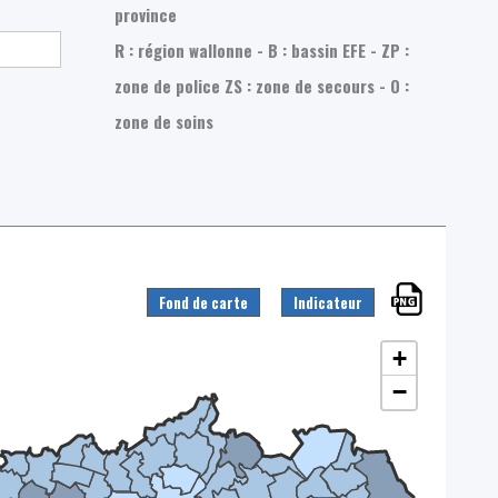
province
R : région wallonne - B : bassin EFE - ZP :
zone de police
ZS : zone de secours - O :
zone de soins
Fond de carte
Indicateur
+
−