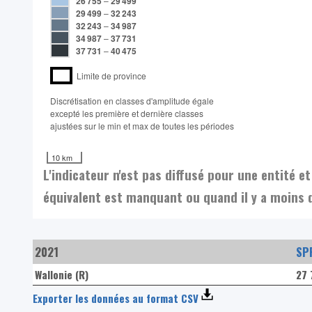
26 755
–
29 499
29 499
–
32 243
32 243
–
34 987
34 987
–
37 731
37 731
–
40 475
Limite de province
Discrétisation en classes d'amplitude égale​
excepté les première et dernière classes
ajustées sur le min et max de toutes les périodes
10 km
L'indicateur n'est pas diffusé pour une entité 
équivalent est manquant ou quand il y a moins 
2021
SPF
Wallonie (R)
27 
Exporter les données au format CSV