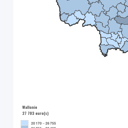
Wallonie
27 703 euro(s)
20 170
–
26 755