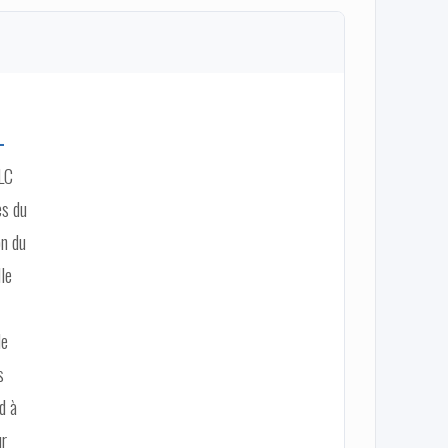
-
ILC
es du
on du
lle
le
s
d à
ur