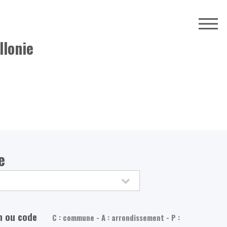
llonie
e
m ou code
C : commune - A : arrondissement - P :