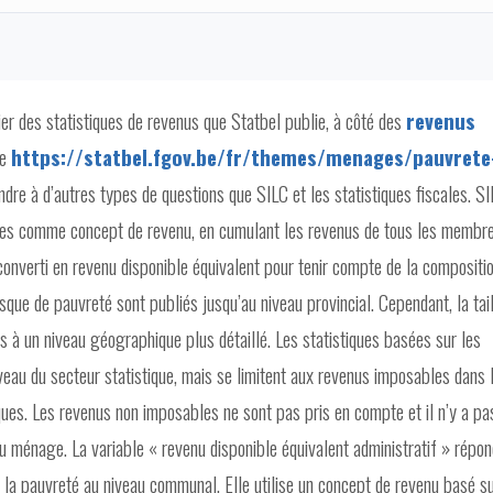
lier des statistiques de revenus que Statbel publie, à côté des
revenus
de
https://statbel.fgov.be/fr/themes/menages/pauvrete
ndre à d’autres types de questions que SILC et les statistiques fiscales. S
s comme concept de revenu, en cumulant les revenus de tous les membr
converti en revenu disponible équivalent pour tenir compte de la compositi
sque de pauvreté sont publiés jusqu’au niveau provincial. Cependant, la tai
s à un niveau géographique plus détaillé. Les statistiques basées sur les
veau du secteur statistique, mais se limitent aux revenus imposables dans 
ues. Les revenus non imposables ne sont pas pris en compte et il n’y a pa
du ménage. La variable « revenu disponible équivalent administratif » répon
 la pauvreté au niveau communal. Elle utilise un concept de revenu basé s