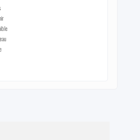
s
ir
ible
veau
e