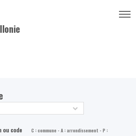
llonie
e
m ou code
C : commune - A : arrondissement - P :