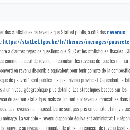
lier des statistiques de revenus que Statbel publie, à côté des
revenus
de
https://statbel.fgov.be/fr/themes/menages/pauvrete
ndre à d’autres types de questions que SILC et les statistiques fiscales. S
s comme concept de revenu, en cumulant les revenus de tous les membr
converti en revenu disponible équivalent pour tenir compte de la compositi
sque de pauvreté sont publiés jusqu’au niveau provincial. Cependant, la tai
s à un niveau géographique plus détaillé. Les statistiques basées sur les
veau du secteur statistique, mais se limitent aux revenus imposables dans 
ues. Les revenus non imposables ne sont pas pris en compte et il n’y a pa
du ménage. La variable « revenu disponible équivalent administratif » répon
 la pauvreté au niveau communal. Elle utilise un concept de revenu basé s