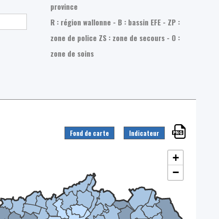
province
R : région wallonne - B : bassin EFE - ZP :
zone de police
ZS : zone de secours - O :
zone de soins
Fond de carte
Indicateur
+
−