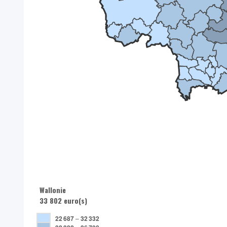
Wallonie
33 802 euro(s)
22 687
–
32 332