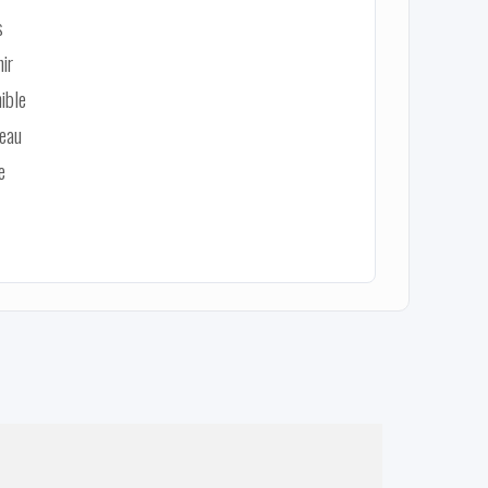
s
ir
ible
veau
e