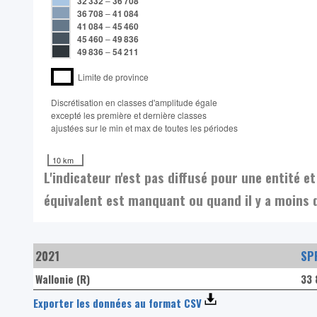
32 332
–
36 708
36 708
–
41 084
41 084
–
45 460
45 460
–
49 836
49 836
–
54 211
Limite de province
Discrétisation en classes d'amplitude égale​
excepté les première et dernière classes
ajustées sur le min et max de toutes les périodes
10 km
L'indicateur n'est pas diffusé pour une entité 
équivalent est manquant ou quand il y a moins 
2021
SPF
Wallonie (R)
33 
Exporter les données au format CSV