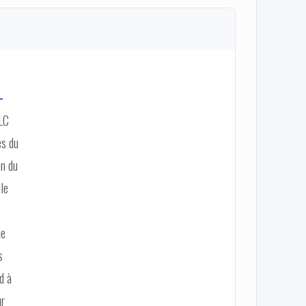
-
ILC
es du
on du
lle
le
s
d à
ur