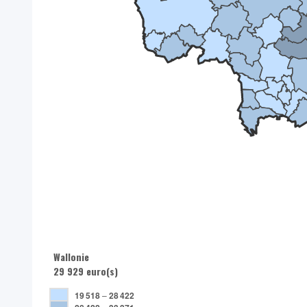
Wallonie
29 929 euro(s)
19 518
–
28 422