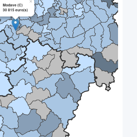
×
Modave (C)
30 815 euro(s)