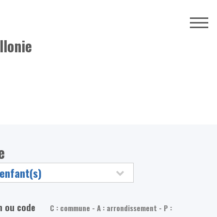
llonie
e
m ou code
C : commune - A : arrondissement - P :