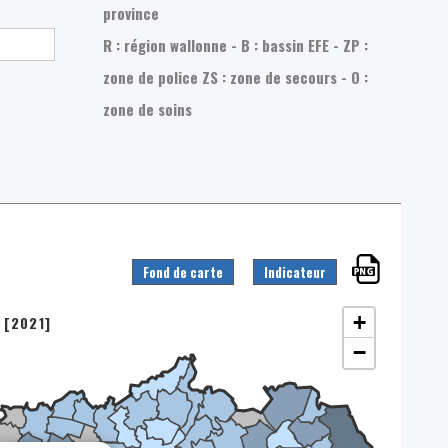
province
R : région wallonne - B : bassin EFE - ZP :
zone de police
ZS : zone de secours - O :
zone de soins
Fond de carte
Indicateur
+
 [2021]
−