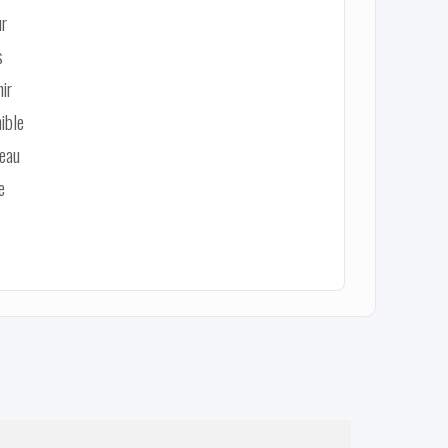
ur
s
ir
ible
veau
e