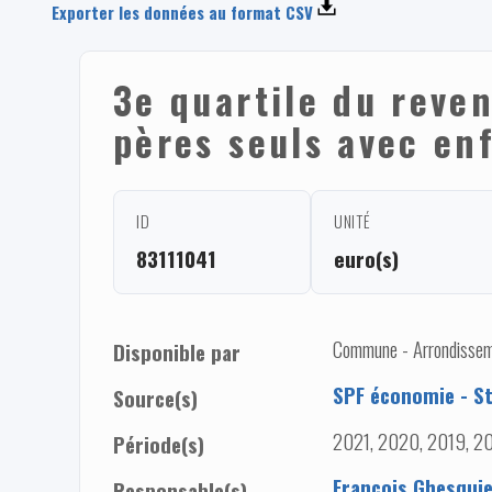
Exporter les données au format CSV
3e quartile du reve
pères seuls avec en
ID
UNITÉ
83111041
euro(s)
Commune - Arrondissem
Disponible par
SPF économie - St
Source(s)
2021, 2020, 2019, 20
Période(s)
François Ghesqui
Responsable(s)