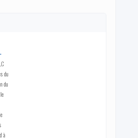
-
ILC
es du
on du
lle
le
s
d à