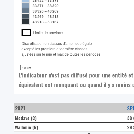
28 422
–
33 371
33 371
–
38 320
38 320
–
43 269
43 269
–
48 218
48 218
–
53 167
Limite de province
Discrétisation en classes d'amplitude égale​
excepté les première et dernière classes
ajustées sur le min et max de toutes les périodes
10 km
L'indicateur n'est pas diffusé pour une entité 
équivalent est manquant ou quand il y a moins 
2021
SPF
Modave (C)
30 
Wallonie (R)
29 