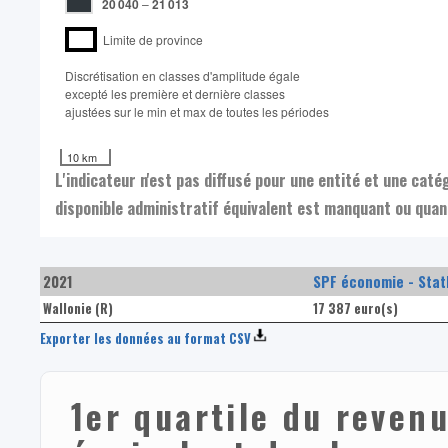
20 040
–
21 013
Limite de province
Discrétisation en classes d'amplitude égale​
excepté les première et dernière classes
ajustées sur le min et max de toutes les périodes
10 km
L'indicateur n'est pas diffusé pour une entité et une cat
disponible administratif équivalent est manquant ou quand
2021
SPF économie - Stat
Wallonie (R)
17 387 euro(s)
Exporter les données au format CSV
1er quartile du revenu