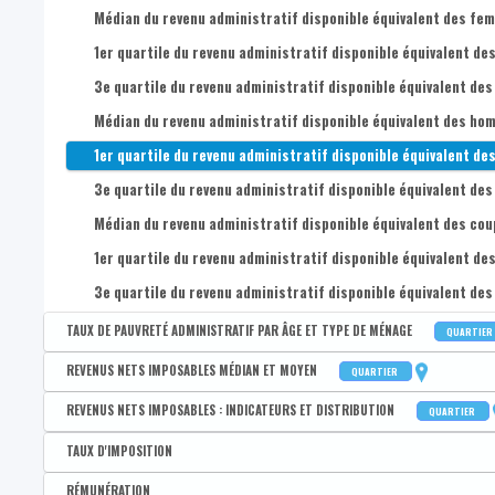
Médian du revenu administratif disponible équivalent des femm
1er quartile du revenu administratif disponible équivalent des
3e quartile du revenu administratif disponible équivalent des
Médian du revenu administratif disponible équivalent des homm
1er quartile du revenu administratif disponible équivalent des
3e quartile du revenu administratif disponible équivalent des
Médian du revenu administratif disponible équivalent des coupl
1er quartile du revenu administratif disponible équivalent des
3e quartile du revenu administratif disponible équivalent des 
TAUX DE PAUVRETÉ ADMINISTRATIF PAR ÂGE ET TYPE DE MÉNAGE
QUARTIER
Disponible par :
Commune - Arrondissement - Province - Quartier
REVENUS NETS IMPOSABLES MÉDIAN ET MOYEN
QUARTIER
Taux de pauvreté administratif de la population
Disponible par :
Commune - Arrondissement - Province - Quartier
REVENUS NETS IMPOSABLES : INDICATEURS ET DISTRIBUTION
QUARTIER
Taux de pauvreté administratif des 0-17 ans
Revenu médian par déclaration
Disponible par :
Commune - Arrondissement - Province - Quartier
TAUX D'IMPOSITION
Taux de pauvreté administratif des 18-24 ans
Revenu moyen par déclaration
Coefficient interquartile des revenus nets imposables par dé
Disponible par :
Commune - Arrondissement - Province - Bassin EFE - Zone de pol
RÉMUNÉRATION