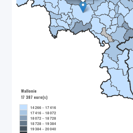
Wallonie
17 387 euro(s)
14 266
–
17 416
17 416
–
18 072
18 072
–
18 728
18 728
–
19 384
19 384
–
20 040